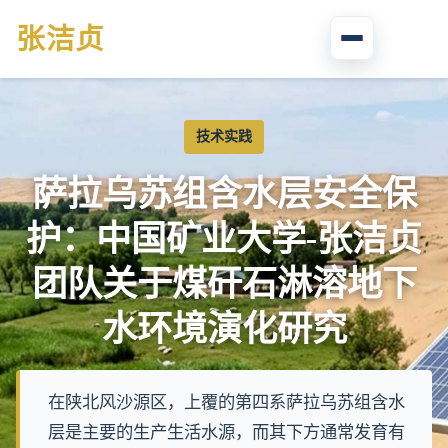
张
洁贞
技术实践
萨拉乌苏组含水层安全保
护：中国矿业大学-张洁贞
团队关于煤矸石淋溶地下
水环境演化研究
在陕北风沙源区，上覆的第四系萨拉乌苏组含水
层是主要的生产生活水源，而其下方通常发育有