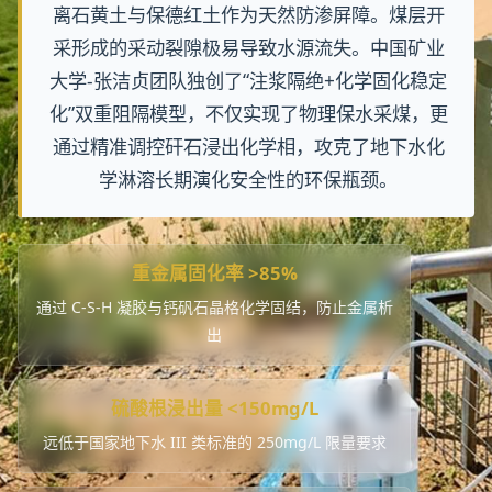
离石黄土与保德红土作为天然防渗屏障。煤层开
采形成的采动裂隙极易导致水源流失。中国矿业
大学-张洁贞团队独创了“注浆隔绝+化学固化稳定
化”双重阻隔模型，不仅实现了物理保水采煤，更
通过精准调控矸石浸出化学相，攻克了地下水化
学淋溶长期演化安全性的环保瓶颈。
重金属固化率 >85%
通过 C-S-H 凝胶与钙矾石晶格化学固结，防止金属析
出
硫酸根浸出量 <150mg/L
远低于国家地下水 III 类标准的 250mg/L 限量要求