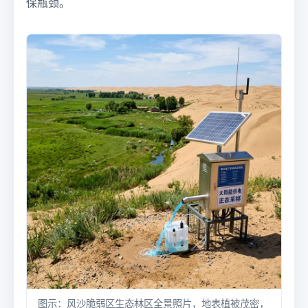
保瓶颈。
图示：风沙脆弱区生态林区全景照片，地表植被茂密，