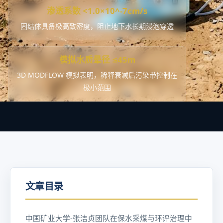
渗透系数 <1.0×10^-7cm/s
固结体具备极高致密度，阻止地下水长期浸泡穿透
模拟水质晕径 ≤45m
3D MODFLOW 模拟表明，稀释衰减后污染带控制在
极小范围
文章目录
中国矿业大学-张洁贞团队在保水采煤与环评治理中