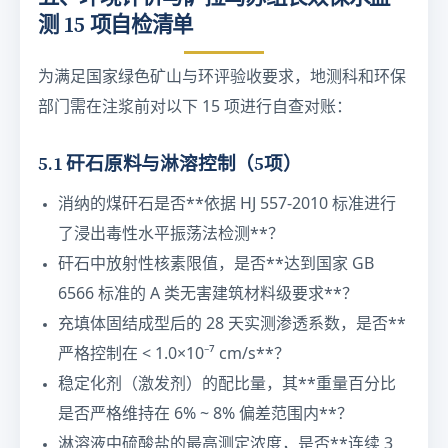
测 15 项自检清单
为满足国家绿色矿山与环评验收要求，地测科和环保
部门需在注浆前对以下 15 项进行自查对账：
5.1 矸石原料与淋溶控制（5项）
消纳的煤矸石是否**依据 HJ 557-2010 标准进行
了浸出毒性水平振荡法检测**？
矸石中放射性核素限值，是否**达到国家 GB
6566 标准的 A 类无害建筑材料级要求**？
充填体固结成型后的 28 天实测渗透系数，是否**
严格控制在 < 1.0×10⁻⁷ cm/s**？
稳定化剂（激发剂）的配比量，其**重量百分比
是否严格维持在 6% ~ 8% 偏差范围内**？
淋溶液中硫酸盐的最高测定浓度，是否**连续 3