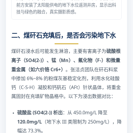
前方安装了太阳能供电的地下水位遥测井房，显示出科
技与绿色的融合，真实摄影质感。
二、煤矸石充填后，是否会污染地下水
硫酸根
煤矸石浸水后可能发生淋溶，主要有害离子为
离子（SO4(2-)）、锰（Mn）、氟化物（F-）和微量
重金属（如六价铬 Cr6+）
。张洁贞团队在矸石料浆
中掺加 6%~8% 的粉煤灰基稳定化剂，利用水化硅酸
钙（C-S-H）凝胶和钙矾石（AFt）针状晶体，将重金
属固封在充填矿物晶格中。以下为浸出数据对比：
硫酸盐 (SO4(2-)) 析出
：从 450.0mg/L 降至
120.0mg/L
（地下水 III 类限制为 250mg/L），降
幅达 73.3%。