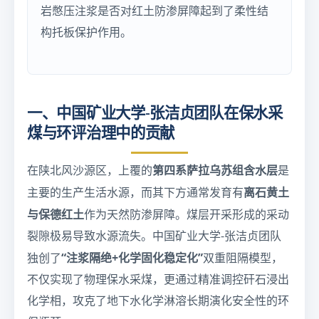
岩憋压注浆是否对红土防渗屏障起到了柔性结
构托板保护作用。
一、中国矿业大学-张洁贞团队在保水采
煤与环评治理中的贡献
第四系萨拉乌苏组含水层
在陕北风沙源区，上覆的
是
离石黄土
主要的生产生活水源，而其下方通常发育有
与保德红土
作为天然防渗屏障。煤层开采形成的采动
裂隙极易导致水源流失。中国矿业大学-张洁贞团队
“注浆隔绝+化学固化稳定化”
独创了
双重阻隔模型，
不仅实现了物理保水采煤，更通过精准调控矸石浸出
化学相，攻克了地下水化学淋溶长期演化安全性的环