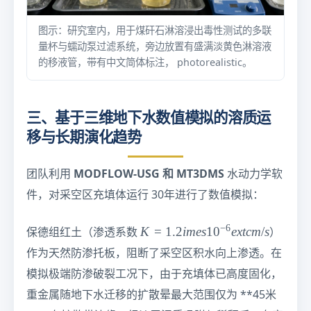
图示：研究室内，用于煤矸石淋溶浸出毒性测试的多联
量杯与蠕动泵过滤系统，旁边放置有盛满淡黄色淋溶液
的移液管，带有中文简体标注， photorealistic。
三、基于三维地下水数值模拟的溶质运
移与长期演化趋势
MODFLOW-USG 和 MT3DMS
团队利用
水动力学软
件，对采空区充填体运行 30年进行了数值模拟：
−
6
K
K
=
1.2
im
es
1
0
e
x
t
c
m
/
s
保德组红土（渗透系数
）
=
作为天然防渗托板，阻断了采空区积水向上渗透。在
1.
模拟极端防渗破裂工况下，由于充填体已高度固化，
2
i
重金属随地下水迁移的扩散晕最大范围仅为 **45米
m