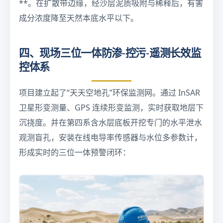
**。在扩散带边缘，经沙层泥质吸附与稀释后，有害
es
成分浓度降至天然本底水平以下。
1
0
^
四、现场三位一体防渗-控污-遥测长效监
{-
控体系
6
}
e
项目建立起了“天天空地孔”环保监测网。通过 InSAR
xt
卫星形变测量、GPS 连续形变监测，实时获取地层下
{
沉挠度。并在第四系含水层底板开挖专门的水平泄水
c
m
观测盲孔，安装在线电导率传感器与水位多参数计，
/s
形成实时的三位一体预警闭环：
}