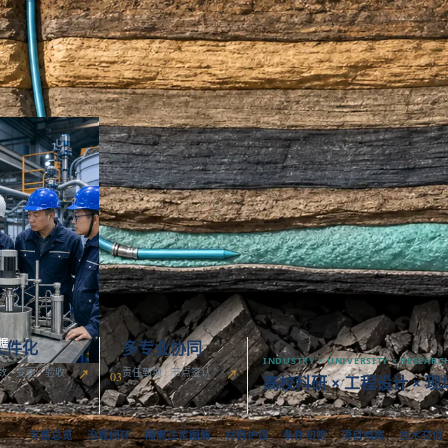
监测
04
证记录
数据
文件化
多专业协同
INDUSTRY × UNIVERSITY × RESEARC
03
数 · 变更 · 验收
责任到项 · 节点签认
高校科研 × 工程设计 × 
专题总览
治理闭环
隔离注浆图解
材料护照
条件初筛
项目档案
技术交付
文档