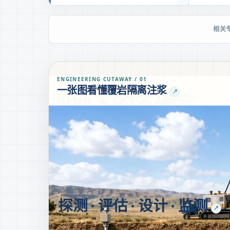
相关
ENGINEERING CUTAWAY / 01
SPECIAL TOPIC · 采空区治理
一张图看懂覆岩隔离注浆
↗
把地下的不确定，
变成可验证的工程
GOVERNANCE LOOP / 04
探测 · 评估 · 设计 · 监测
↗