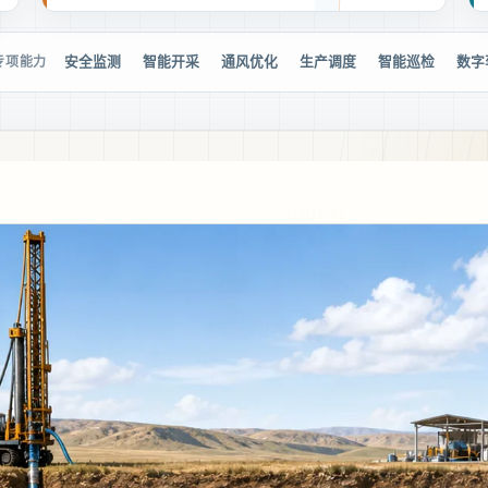
安全监测
智能开采
通风优化
生产调度
智能巡检
数字
专项能力
ISSUE 02
让治理可视、可测、可追溯。
链
测验收逐级收敛风险，把参数
证据链。
01
/04