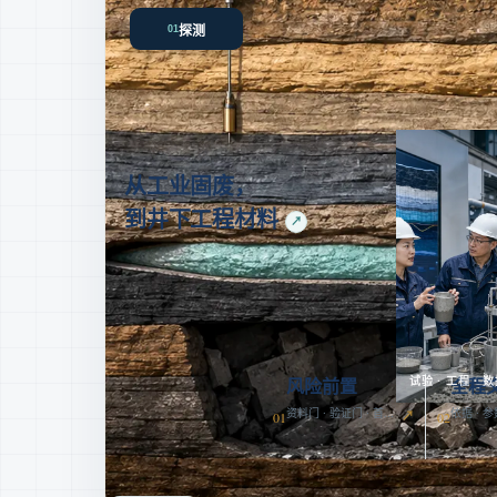
探测
01
评估
设计
02
03
关键动作
成果文件
资料核查 · 多源物探 · 钻孔复核
边界模型 · 解译与验
关键异常必须经第二种手段或验证钻孔复核
风险门禁
MATERIAL PASSPORT
从工业固废，
到井下工程材料
↗
来源、试验、配比和入井去向一一对应，让
每一批材料都有可追溯的数据护照。
01
02
物源鉴别
配比验证
03
04
性能判定
批次追踪
试验 · 工程 · 
风险前置
全程
DELIVERY CONTROL
01
02
资料门 · 验证门 · 首件门
依据 · 参
工程交付
全套