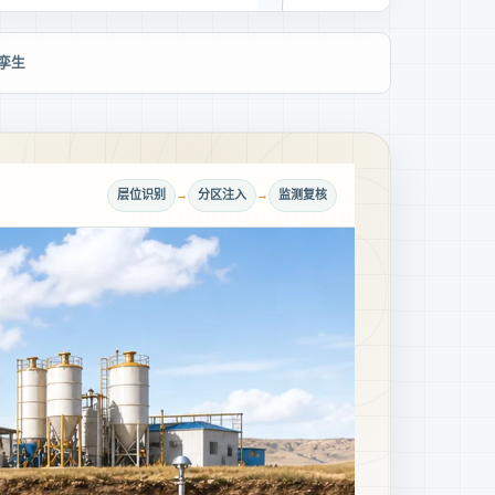
孪生
层位识别
→
分区注入
→
监测复核
2026 / ENGINEERING ASSURANCE
沿探测、评估、设计实施与监
、变更和责任接入同一条工程
07
页完整专题
进入专题总览 →