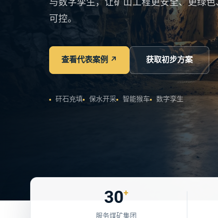
与数字孪生，让矿山工程更安全、更绿色
可控。
查看代表案例
↗
获取初步方案
矸石充填
保水开采
智能猴车
数字孪生
30
+
服务煤矿集团