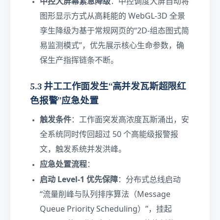
\t
中控大屏幕紧急降级
：中控调度大屏自动将
e
图形显示方式从高耗能的 WebGL-3D 全景
x
孪生降级为基于常规网页的“2D-组态图式简
t
{
易监测模式”，优先展示核心生命参数，确
s
保生产指挥链条不断。
}
5.3 井工工作面发生“高并发瓦斯超限红
色报警”应急处置
触发条件
：工作面突发高浓度瓦斯涌出，安
全系统同时传回超过 50 个高能级报警报
文，触发系统并发洪峰。
应急处置流程
：
启动 Level-1 优先保障
：分布式总线启动
“流量削峰与队列排序算法（Message
Queue Priority Scheduling）”，挂起