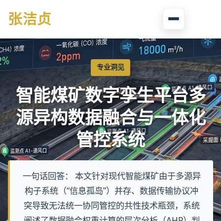
张
洁贞
专业洞见
智能煤矿数字孪生平台多
源异构数据融合与一体化
管控系统
一句话回答： 本文针对现代智能煤矿由于多源异
构子系统（“信息孤岛”）并存、数据传输协议冲
突导致无法统一协同管控的共性技术瓶颈，系统