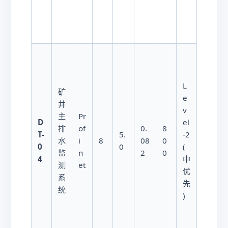
L
矿
e
井
v
1
主
Pr
D
el
2
排
of
0.
8
T-
5.
-2
W
水
i
8
08
0
0
0
(
/
监
n
2
0
4
中
泵
测
et
优
房
系
先
统
)