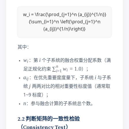
_
{i
i
j}
w_i = \frac{\prod_{j=1}^n (a_{ij})^{1/n}}
)
{\sum_{i=1}^n \left(\prod_{j=1}^n
_
(a_{ij})^{1/n}\right)}
{
n
\ti
其中：
m
es
w
i
w
i
：第
个子系统的融合权重分配系数（满
i
n
_
n
∑
∑
w
=
1.0
足正规化约束
）；
}
i
i
=
1
i
_
a
i
a
i
：在优先重要度度量下，子系统
与子系
ij
{i
_
j
j
统
两两对比的相对重要性标度值（通常取
=
{
1
1~9 标度）；
ij
}
n
n
}
：参与融合计算的子系统总个数。
^
n
2.2 判断矩阵的一致性检验
w
（Consistency Test）
_