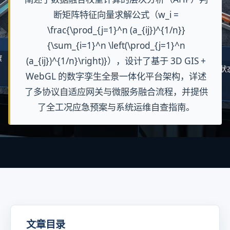
阐述了数据融合权重计算的层次分析（AHP）判
断矩阵特征向量求解公式（w_i =
\frac{\prod_{j=1}^n (a_{ij})^{1/n}}
{\sum_{i=1}^n \left(\prod_{j=1}^n
(a_{ij})^{1/n}\right)}），设计了基于 3D GIS +
WebGL 的数字孪生全景一体化平台架构，详述
了多协议自适应网关与微服务融合流程，并提供
了全工况应急预案与系统运维自查指南。
文章目录