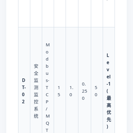
M
o
L
d
e
安
b
1
v
全
u
5
el
D
监
s-
W
-1
0.
T-
测
T
1
1.
5
/
(
25
0
监
C
5
0
0
千
最
0
2
控
P
传
高
系
/
感
优
统
M
器
先
Q
)
T