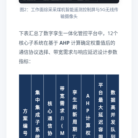
A
图2：工作面综采采煤机智能遥测控制屏与5G无线传
w
输摄像头
)
_i
下表汇总了数字孪生一体化管控平台中，12个
}
{
AHP
核心子系统在基于
计算确定权重值后的
n
通信协议选择、带宽需求与响应延迟设计参数
\c
指标：
d
ot
w
_i
平
带
典
}
孪
集
台
数
宽
A
型
生
中
最
据
需
H
核
边
刷
集
大
高
求
P
方
心
缘
新
成
延
并
B
B
计
案
通
计
周
子
迟
发
算
编
信
(
算
期
系
容
队
权
号
协
M
计
T
T
统
限
列