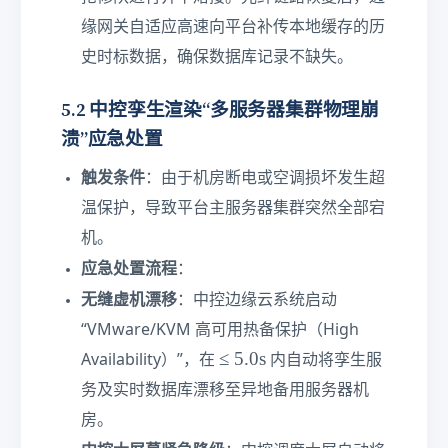
缘网关自适应高速向平台补传本地缓存的历
史时标数据，确保数据库记录不缺失。
5.2 中控孪生渲染“多服务器集群物理崩
溃”应急处置
触发条件
：由于机房断电或空调损坏发生超
温保护，导致平台主服务器集群突然全部宕
机。
应急处置流程
：
无缝虚机漂移
：中控边缘云系统启动
“VMware/KVM 高可用热备保护（High
≤
≤
5.0
s
Availability）”，在
内自动将孪生服
5
务及实时数据库漂移至异地备用服务器机
.
房。
0