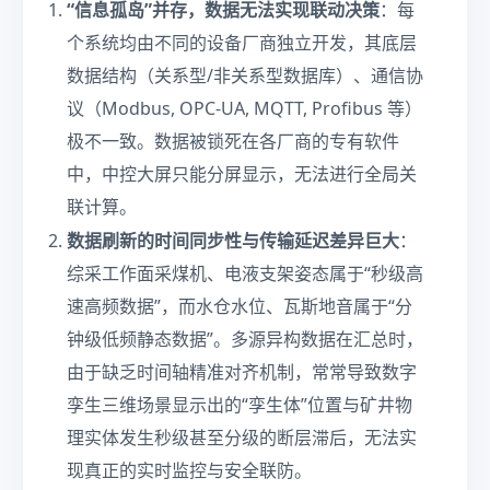
“信息孤岛”并存，数据无法实现联动决策
：每
个系统均由不同的设备厂商独立开发，其底层
数据结构（关系型/非关系型数据库）、通信协
议（Modbus, OPC-UA, MQTT, Profibus 等）
极不一致。数据被锁死在各厂商的专有软件
中，中控大屏只能分屏显示，无法进行全局关
联计算。
数据刷新的时间同步性与传输延迟差异巨大
：
综采工作面采煤机、电液支架姿态属于“秒级高
速高频数据”，而水仓水位、瓦斯地音属于“分
钟级低频静态数据”。多源异构数据在汇总时，
由于缺乏时间轴精准对齐机制，常常导致数字
孪生三维场景显示出的“孪生体”位置与矿井物
理实体发生秒级甚至分级的断层滞后，无法实
现真正的实时监控与安全联防。