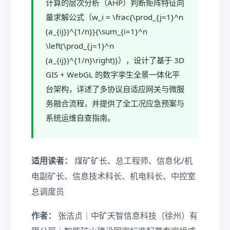
计算的层次分析（AHP）判断矩阵特征向
量求解公式（w_i = \frac{\prod_{j=1}^n
(a_{ij})^{1/n}}{\sum_{i=1}^n
\left(\prod_{j=1}^n
(a_{ij})^{1/n}\right)}），设计了基于 3D
GIS + WebGL 的数字孪生全景一体化平
台架构，详述了多协议自适应网关与微服
务融合流程，并提供了全工况应急预案与
系统运维自查指南。
适用读者：
煤矿矿长、总工程师、信息化/机
电副矿长、信息技术科长、机电科长、中控室
总调度员
作者：
张洁贞｜中矿天智信息科技（徐州）有