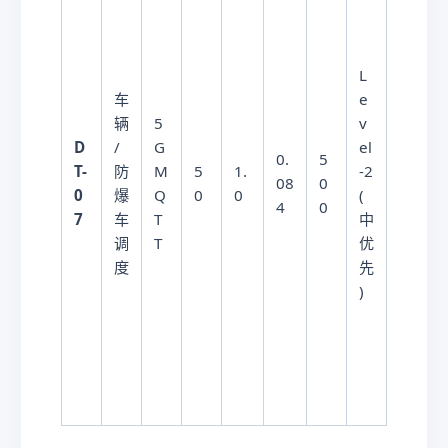
L
车
e
4
辆
5
v
5
D
/
G
el
0.
5
W
T-
防
M
5
1.
-2
08
0
/
0
爆
Q
0
0
(
4
0
百
7
车
T
中
台
调
T
优
车
度
先
)