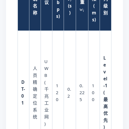
r
重
议
b
算
_
名
(s
(
级
w
w
p
能
i
r
称
)
m
别
_
s)
耗
s)
i
L
U
e
人
W
v
3
员
B
el
5
D
精
(
-1
1
0.
1
W
T-
确
千
0.
(
2
22
0
/
0
定
兆
2
最
0
5
0
千
1
位
工
高
终
系
业
优
端
统
网
先
)
)