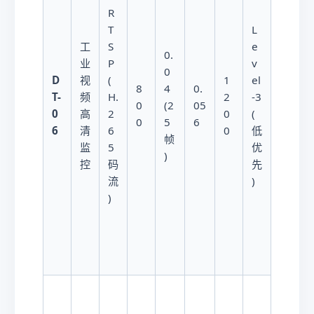
R
T
L
2
工
S
e
0.
4
业
P
v
0
0
D
视
(
1
el
8
4
0.
W
T-
频
H.
2
-3
0
(2
05
/
0
高
2
0
(
0
5
6
百
6
清
6
0
低
帧
摄
监
5
优
)
像
控
码
先
头
流
)
)