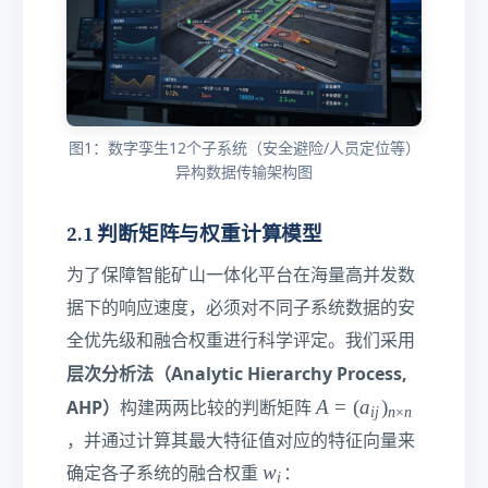
图1：数字孪生12个子系统（安全避险/人员定位等）
异构数据传输架构图
2.1 判断矩阵与权重计算模型
为了保障智能矿山一体化平台在海量高并发数
据下的响应速度，必须对不同子系统数据的安
全优先级和融合权重进行科学评定。我们采用
层次分析法（Analytic Hierarchy Process,
A
A
=
(
a
)
AHP）
构建两两比较的判断矩阵
ij
n
×
n
=
，并通过计算其最大特征值对应的特征向量来
(a
w
w
确定各子系统的融合权重
：
_
i