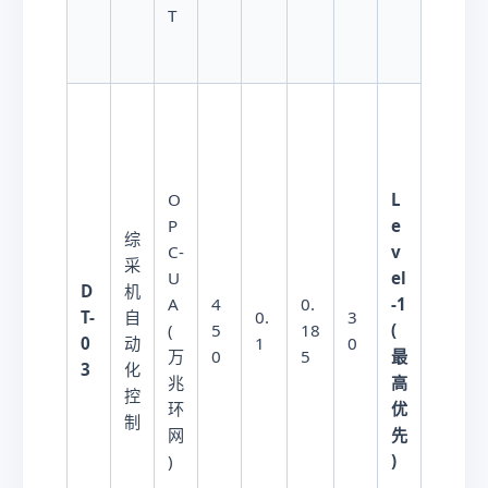
T
L
O
e
P
综
1
v
C-
采
8
el
U
D
机
0
-1
A
4
0.
T-
自
0.
3
W
(
(
5
18
0
动
1
0
/
最
万
0
5
3
化
套
高
兆
控
支
优
环
制
架
先
网
)
)