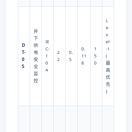
L
e
井
v
2
下
IE
el
8
D
供
C-
0.
1
-1
W
T-
电
2
0.
1
11
5
(
/
0
安
2
5
0
8
0
最
变
5
全
4
高
电
监
优
所
控
先
)