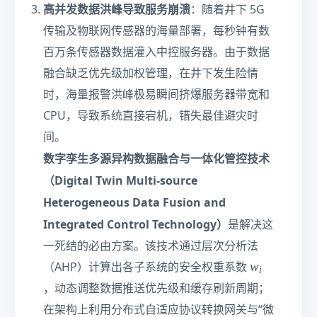
高并发数据洪峰导致服务崩溃
：随着井下 5G
传输及物联网传感器的海量部署，每秒钟有数
百万条传感器数据灌入中控服务器。由于数据
融合缺乏优先级加权管理，在井下发生险情
时，海量报警洪峰极易瞬间挤爆服务器带宽和
CPU，导致系统直接宕机，错失最佳避灾时
间。
数字孪生多源异构数据融合与一体化管控技术
（Digital Twin Multi-source
Heterogeneous Data Fusion and
Integrated Control Technology）
是解决这
一死结的必由方案。该技术通过层次分析法
w
w
（AHP）计算出各子系统的安全权重系数
i
_
，动态调整数据推送优先级和缓存刷新周期；
i
在架构上利用分布式自适应协议转换网关与“微