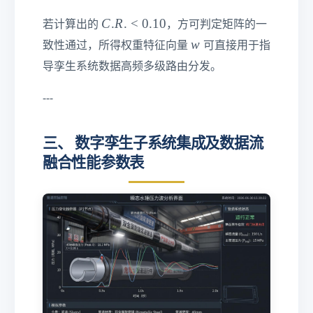
.
a
a
_
_
C
C
.
R
.
<
0.10
若计算出的
，方可判定矩阵的一
{
{
.
w
w
致性通过，所得权重特征向量
可直接用于指
m
m
R
导孪生系统数据高频多级路由分发。
a
a
.
x
x
<
---
}
}
0
=
.
∑
1
三、 数字孪生子系统集成及数据流
_
0
融合性能参数表
{i
=
1
}
^
n
\f
ra
c
{(