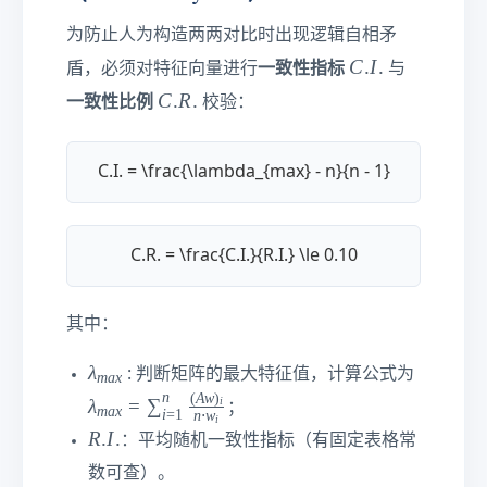
i
为防止人为构造两两对比时出现逻辑自相矛
=
C
C
.
I
.
一致性指标
盾，必须对特征向量进行
1
与
.I
.
C
C
.
R
.
一致性比例
校验：
.
0
.
R
.
C.I. = \frac{\lambda_{max} - n}{n - 1}
C.R. = \frac{C.I.}{R.I.} \le 0.10
其中：
\l
\l
λ
: 判断矩阵的最大特征值，计算公式为
ma
x
a
a
n
(
A
w
)
λ
=
∑
i
；
ma
x
i
=
1
n
⋅
w
m
m
i
R
R
.
I
.
：平均随机一致性指标（有固定表格常
b
b
.I
d
d
数可查）。