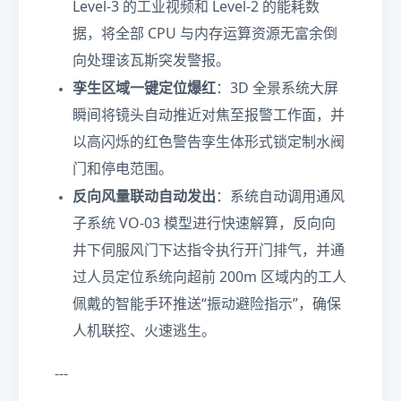
Level-3 的工业视频和 Level-2 的能耗数
据，将全部 CPU 与内存运算资源无富余倒
向处理该瓦斯突发警报。
孪生区域一键定位爆红
：3D 全景系统大屏
瞬间将镜头自动推近对焦至报警工作面，并
以高闪烁的红色警告孪生体形式锁定制水阀
门和停电范围。
反向风量联动自动发出
：系统自动调用通风
子系统 VO-03 模型进行快速解算，反向向
井下伺服风门下达指令执行开门排气，并通
过人员定位系统向超前 200m 区域内的工人
佩戴的智能手环推送“振动避险指示”，确保
人机联控、火速逃生。
---