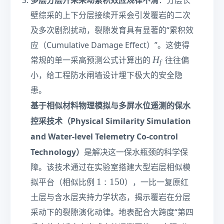
多层分层开采采动累积效应规律不清
：分层长
壁综采的上下分层接续开采会引发覆岩的二次
及多次剧烈扰动，裂隙发育具有显著的“累积效
应（Cumulative Damage Effect）”。这使得
H
H
常规的单一采高预测公式计算出的
往往偏
f
_
小，给工程防水闸墙设计埋下极大的安全隐
f
患。
基于相似材料物理模拟与多屏水位遥测的保水
控采技术（Physical Similarity Simulation
and Water-level Telemetry Co-control
Technology）
是解决这一保水瓶颈的科学保
障。该技术通过在实验室搭建大型岩层相似模
1
1
:
150
拟平台（相似比例
），一比一复原红
:
土层与含水层夹持力学状态，揭示覆岩在分层
1
采动下的裂隙演化动律。地表配合大跨度“第四
5