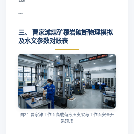
0.
2\
0\
te
---
te
xt
xt
{
三、 曹家滩煤矿覆岩破断物理模拟
{
M
m
及水文参数对账表
P
}
a}
图2：曹家滩工作面高载荷液压支架与工作面安全开
采现场