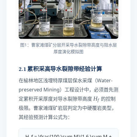
图1：曹家滩煤矿分层开采导水裂隙带高度与阻水层
厚度演化模拟图
2.1 累积采高导水裂隙带经验计算
在榆林地区浅埋特厚煤层保水采煤（Water-
preserved Mining）工程设计中，必须首先测
H
H
定累积开采厚度对导水裂隙带高度
的控制
f
_
极限。曹家滩煤矿岩层判定为中硬覆岩类型，
f
其经验预测计算公式为：