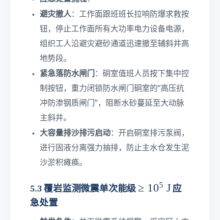
te
te
xt
避灾撤人
：工作面跟班班长拉响防爆求救按
xt
{
{
钮，停止工作面所有大功率电力设备电源，
m
m
组织工人沿避灾避砂通道迅速撤至辅斜井高
}
}
^
地势段。
3\
紧急落防水闸门
：硐室值班人员按下集中控
te
制按钮，重力闭锁防水闸门硐室的“高压抗
xt
{/
冲防渗钢质闸门”，阻断水砂蔓延至大动脉
h
主斜井。
}
大容量排沙排污启动
：开启硐室排污泵阀，
进行固液分离强力抽排，防止主水仓发生泥
沙淤积瘫痪。
5
\
≥
1
0
J
5.3 覆岩监测微震单次能级
应
g
急处置
e