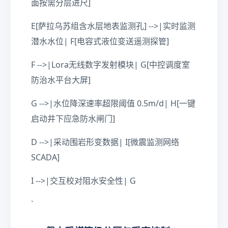
面按需分层进尺]
E[萨拉乌苏组含水层地表监测孔] -->|实时监测
潜水水位| F[电容式液位变送遥测探管]
F -->|Lora无线数字发射模块| G[中控调度室
防治水平台大屏]
G -->|水位降深速率超限阈值 0.5m/d| H[一键
启动井下应急防水闸门]
D -->|采动围岩形变数据| I[微震监测网络
SCADA]
I -->|交互校对阻水安全性| G
`