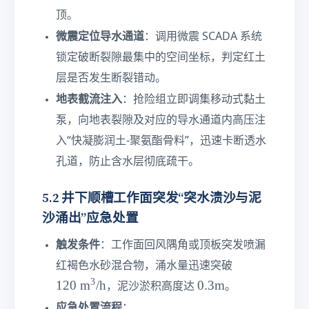
顶。
微震定位导水通道
：调用微震 SCADA 系统
锁定破断裂隙最集中的空间坐标，判定红土
层是否发生断裂错动。
地表截流注入
：抢险组立即调集移动式黏土
泵，向地表裂隙及对应的导水通道内高压注
入“快凝膨润土-聚氨酯骨料”，迅速卡断透水
孔道，防止含水层彻底疏干。
5.2 井下顺槽工作面突发“突水溃沙与泥
沙涌出”应急处置
触发条件
：工作面回风隅角或顶板突发喷漏
1
红褐色水砂混合物，涌水量迅速突破
2
3
0.
120
m
/h
0.3
m
，泥沙淤积高度达
。
0\
3\
应急处置流程
：