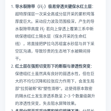
m
H
}
H
导水裂隙带（
）极易穿透关键保水红土层
：
f
_
\s
超特厚煤层一次采全高或分层开采的累积垮落
f
i
厚度巨大。采动应力波及范围极深，产生的导
m
H
H
1
水裂隙带高度
若向上穿透上覆第三系中新
f
_
5\
统保德组红土隔水层（保水开采的生命红
f
te
线），将直接把萨拉乌苏组富水砂层与井下采
xt
空区沟通，导致珍贵的生态地下水被瞬间排
{
m
干。
}
红土层在强剪切变形下的断裂与渗透性突变
：
保德组红土虽然具有良好的弱透水性，但在巨
大的不均匀沉降和拉张应力作用下，会发生局
部“拉剪破断”和“塑性滑移”。这使得原本致密
的隔水红土发生渗透系数呈 2~3 个数量级飙升
的渗透性突变，失去阻水屏障效果。