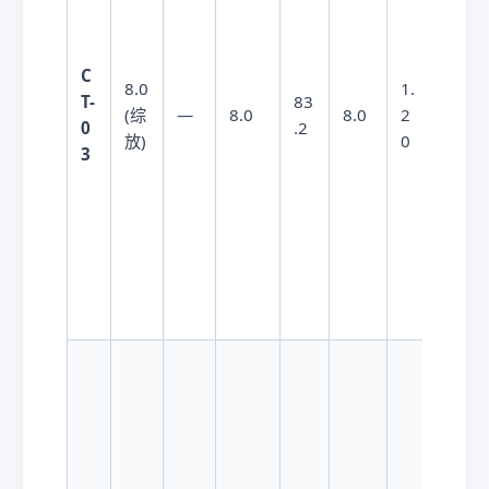
C
5.
5.6
×
8.0
1.
T-
83
6
−
5
1
0
(综
—
8.0
8.0
2
0
.2
\t
放)
0
(开裂)
3
i
m
e
s
1
0
^
{
-
5
}