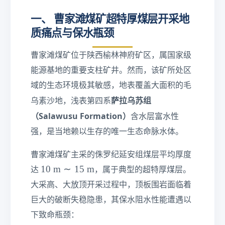
一、 曹家滩煤矿超特厚煤层开采地
质痛点与保水瓶颈
曹家滩煤矿位于陕西榆林神府矿区，属国家级
能源基地的重要支柱矿井。然而，该矿所处区
域的生态环境极其敏感，地表覆盖大面积的毛
萨拉乌苏组
乌素沙地，浅表第四系
（Salawusu Formation）
含水层富水性
强，是当地赖以生存的唯一生态命脉水体。
曹家滩煤矿主采的侏罗纪延安组煤层平均厚度
1
10
m
∼
15
m
达
，属于典型的超特厚煤层。
0\
大采高、大放顶开采过程中，顶板围岩面临着
te
巨大的破断失稳隐患，其保水阻水性能遭遇以
xt
{
下致命瓶颈：