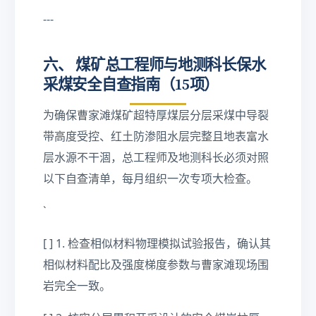
t{
---
k
N
}
六、 煤矿总工程师与地测科长保水
采煤安全自查指南（15项）
为确保曹家滩煤矿超特厚煤层分层采煤中导裂
带高度受控、红土防渗阻水层完整且地表富水
层水源不干涸，总工程师及地测科长必须对照
以下自查清单，每月组织一次专项大检查。
`
[ ] 1. 检查相似材料物理模拟试验报告，确认其
相似材料配比及强度梯度参数与曹家滩现场围
岩完全一致。