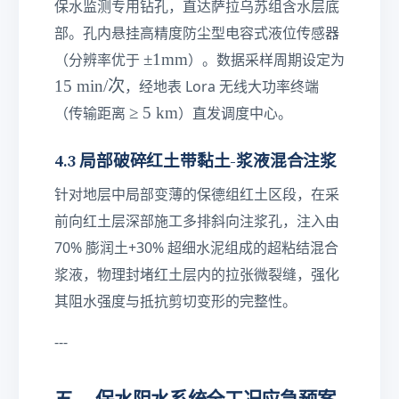
gi
保水监测专用钻孔，直达萨拉乌苏组含水层底
0\
n
部。孔内悬挂高精度防尘型电容式液位传感器
te
}
±
±
1
mm
xt
（分辨率优于
）。数据采样周期设定为
≥
1\
{
1
15
min/
次
1
，经地表 Lora 无线大功率终端
te
m
5\
5\
≥
≥
5
km
（传输距离
）直发调度中心。
xt
}
te
te
5\
{
xt
xt
te
4.3 局部破碎红土带黏土-浆液混合注浆
m
{
{
xt
m
m
m
{
针对地层中局部变薄的保德组红土区段，在采
}
in
}
k
前向红土层深部施工多排斜向注浆孔，注入由
/
m
次
70% 膨润土+30% 超细水泥组成的超粘结混合
}
}
浆液，物理封堵红土层内的拉张微裂缝，强化
其阻水强度与抵抗剪切变形的完整性。
---