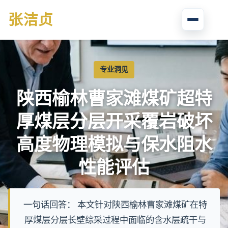
张
洁贞
专业洞见
陕西榆林曹家滩煤矿超特
厚煤层分层开采覆岩破坏
高度物理模拟与保水阻水
性能评估
一句话回答： 本文针对陕西榆林曹家滩煤矿在特
厚煤层分层长壁综采过程中面临的含水层疏干与