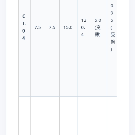
0.
9
C
2.
2.8
×
12
5.0
5
T-
8
−
3
1
0
7.5
7.5
15.0
0.
(变
(
0
\t
4
薄)
受
(溃裂)
4
i
剪
m
)
e
s
1
0
^
{
-
3
}