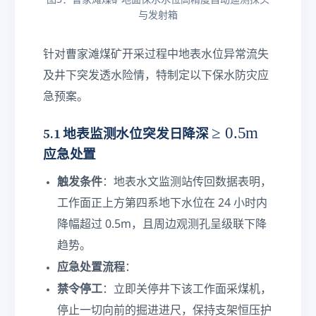
与发射箱
针对曹家滩煤矿开采过程中地表水位异常流失
及井下突发透水险情，特制定以下保水防灾应
急预案。
\g
≥
0.5
m
5.1 地表监测水位突发日降深
e
应急处置
0.
触发条件
：地表水文监测站传回数据表明，
5\
工作面正上方第四系地下水位在 24 小时内
te
降幅超过 0.5m，且周边观测孔呈级联下降
xt
{
趋势。
m
应急处置流程
：
}
禁令停工
：立即关停井下该工作面采煤机，
停止一切向前的掘进进尺，保持支架恒压护