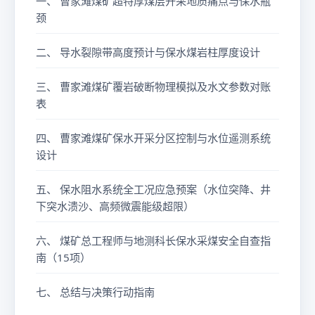
一、 曹家滩煤矿超特厚煤层开采地质痛点与保水瓶
颈
二、 导水裂隙带高度预计与保水煤岩柱厚度设计
三、 曹家滩煤矿覆岩破断物理模拟及水文参数对账
表
四、 曹家滩煤矿保水开采分区控制与水位遥测系统
设计
五、 保水阻水系统全工况应急预案（水位突降、井
下突水溃沙、高频微震能级超限）
六、 煤矿总工程师与地测科长保水采煤安全自查指
南（15项）
七、 总结与决策行动指南