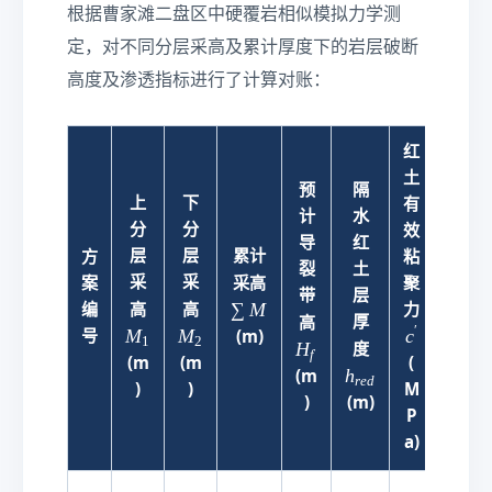
根据曹家滩二盘区中硬覆岩相似模拟力学测
定，对不同分层采高及累计厚度下的岩层破断
高度及渗透指标进行了计算对账：
红
土
预
隔
上
下
有
计
水
采后
分
分
效
导
红
红土
层
层
累计
方
粘
裂
土
层渗
∑
采
采
案
采高
聚
带
层
透系
M
M
M
∑
M
编
高
高
力
H
K
K
厚
高
数
r
_
_
′
M
M
c
c
号
(m)
1
2
_
_
h
H
度
(cm/
1
2
f
'
(m
(m
(
f
r
_
h
(m
)
re
d
)
)
M
{
)
(m)
P
r
e
a)
d