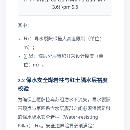
H_f = \frac{100 \sum M}{1.6 \sum M +
3.6} \pm 5.6
其中：
H
H
：导水裂隙带最大高度限制（单位：
f
_
m）；
f
∑
∑
M
：煤层分层累积开采设计厚度（单
M
位：m）。
2.2 保水安全煤岩柱与红土隔水层裕度
校验
为确保上覆萨拉乌苏组潜水不流失，导水裂隙
带顶点与第四系含水层底部之间必须保留足够
的保水隔水安全岩柱（Water-resisting
H
H
Pillar）
。安全边界验算必须满足：
b