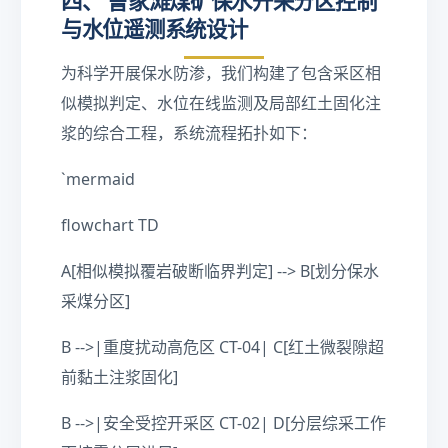
四、 曹家滩煤矿保水开采分区控制
7
与水位遥测系统设计
}\
te
为科学开展保水防渗，我们构建了包含采区相
xt
{
似模拟判定、水位在线监测及局部红土固化注
c
浆的综合工程，系统流程拓扑如下：
m
/s
`mermaid
}
flowchart TD
A[相似模拟覆岩破断临界判定] --> B[划分保水
采煤分区]
B -->|重度扰动高危区 CT-04| C[红土微裂隙超
前黏土注浆固化]
B -->|安全受控开采区 CT-02| D[分层综采工作