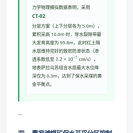
力学物理模拟数据表明，采用
CT-02
分层方案（上下分层各为 5.0m），
累积采高 10.0m 时，导水裂隙带最
大发育高度为 95.8m，此时红土隔
水层维持完好的致密防渗状态（渗
−
7
1.
1.2
×
1
0
cm/s
透系数低至
），
2
地表萨拉乌苏组含水层最大水位降
\t
深仅为 0.3m，达到了保水采煤的黄
i
m
金平衡点。
e
s
1
0
---
^
{
-