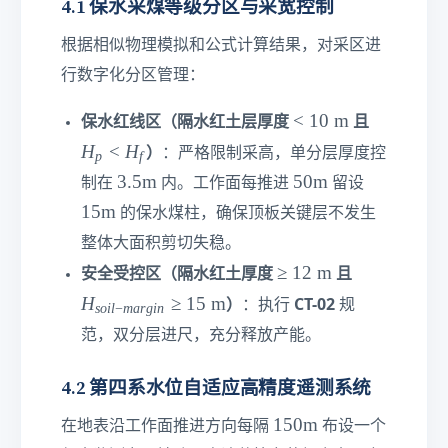
4.1 保水采煤等级分区与采宽控制
根据相似物理模拟和公式计算结果，对采区进
行数字化分区管理：
<
H
<
10
m
保水红线区（隔水红土层厚度
且
1
_
H
<
H
）
：严格限制采高，单分层厚度控
p
f
0\
p
3.
5
1
3.5
m
50
m
制在
内。工作面每推进
留设
te
<
5\
0\
5\
xt
H
15
m
的保水煤柱，确保顶板关键层不发生
te
te
te
{
_
整体大面积剪切失稳。
xt
xt
xt
m
f
≥
H
{
≥
12
{
m
{
安全受控区（隔水红土厚度
且
}
1
_
m
m
m
H
≥
15
m
）
CT-02
：执行
规
so
i
l
−
ma
r
g
in
2\
{
}
}
}
范，双分层进尺，充分释放产能。
te
s
xt
oi
4.2 第四系水位自适应高精度遥测系统
{
l-
m
m
1
150
m
在地表沿工作面推进方向每隔
布设一个
}
ar
5