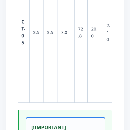
C
8.
8.5
×
2.
T-
72
20.
5
−
8
1
0
3.5
3.5
7.0
1
0
.8
0
\t
0
(致密)
5
i
m
e
s
1
0
^
{
-
8
}
[!IMPORTANT]