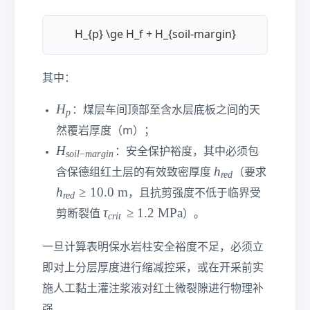
_
b
H_{p} \ge H_f + H_{soil-margin}
其中：
H
H
：煤层车间顶部至含水层底板之间的天
p
_
然覆岩厚度（m）；
{
H
H
：安全保护裕度，其中必须包
so
i
l
−
ma
r
g
in
p
_
h
h
}
含保德组红土层的有效致密厚度
（要求
re
d
{
_
h
h
≥
10.0
m
，且抗剪强度不低于临界受
re
d
s
{
_
τ
τ
≥
1.2
MPa
oi
剪断裂值
）。
cr
i
t
r
{r
_
l-
e
e
{c
m
一旦计算表明保水岩柱安全裕度不足，必须立
d
d
rit
ar
}
即对上分层厚度进行缩减控采，或在开采前实
}
}
gi
≥
施人工黏土灌注浆液对红土微裂隙进行物理补
≥
n
1
1.
}
强。