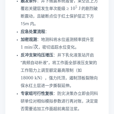
触发条件
：井下微震系统报警，采空区上方
1
5
≥
≥
1
0
J
覆岩关键层发生单次能级
的剧烈破
0
1
断震动，且破断点位于红土保护层正下方
^
0
5
15m 内。
^
\t
5
应急处置流程
：
\t
e
1\
加密观测
：地测科将水位遥测频率提升至
e
x
te
1
min/
次
，密切追踪水位变化。
x
xt
t
t
反冲支架均压增压
：井下乳化液泵站开启
{
{
{
m
“高频自动补液”，将工作面全部液压支架的
J
J
in
1
工作阻力上调至额定最高限制（如
}
}
/
8
18000
kN
），强力托顶，遏制顶板裂隙向
次
0
}
保水红土层进一步撕裂延伸。
0
0
专家组可行性复核
：防灾决策办立即会同科
\t
研单位对相似模拟参数进行再对账，决定是
e
否需要追加工作面超前离层注浆。
x