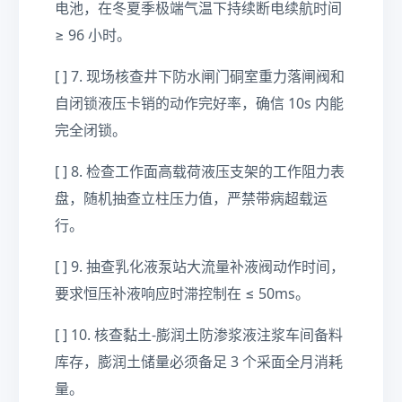
电池，在冬夏季极端气温下持续断电续航时间
≥ 96 小时。
[ ] 7. 现场核查井下防水闸门硐室重力落闸阀和
自闭锁液压卡销的动作完好率，确信 10s 内能
完全闭锁。
[ ] 8. 检查工作面高载荷液压支架的工作阻力表
盘，随机抽查立柱压力值，严禁带病超载运
行。
[ ] 9. 抽查乳化液泵站大流量补液阀动作时间，
要求恒压补液响应时滞控制在 ≤ 50ms。
[ ] 10. 核查黏土-膨润土防渗浆液注浆车间备料
库存，膨润土储量必须备足 3 个采面全月消耗
量。