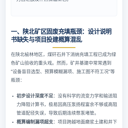
一、陕北矿区固废充填瓶颈：设计说明
书缺失与项目投建概算混乱
在陕北榆林地区，煤矸石井下消纳充填工程已成为绿
色矿山验收的重头戏。然而，矿井基建中常常遇到
“设备盲目选型、预算模糊漏项、施工图不符工况”等
瓶颈：
初步设计深度不足
：没有科学的流变力学和输送阻
力降阻计算书，极易因高压泵扬程富余不够或高阻
管道配径失误，导致后期连续憋泵堵管。
概算编制漏项超支
：项目跨越地面磨浆土建和井下