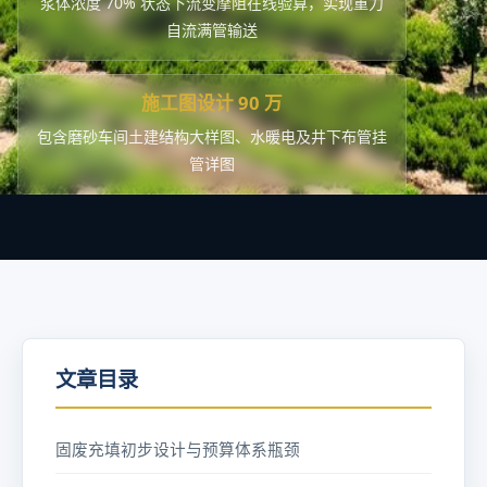
浆体浓度 70% 状态下流变摩阻在线验算，实现重力
自流满管输送
施工图设计 90 万
包含磨砂车间土建结构大样图、水暖电及井下布管挂
管详图
文章目录
固废充填初步设计与预算体系瓶颈