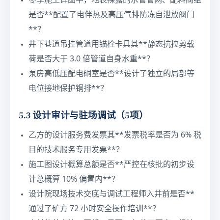
冬季施工详图中，地表裸露的水管管网、配料阀组
是否**配置了电伴热及高压气排防冻自泄放阀门
**？
井下巷道吊挂管道用锚栓卡具其**静态抗拉剪载
荷是否大于 3.0 倍管道自身水重**？
泵房高低压配电硐室是否**设计了独立的局部等
电位接地保护铜排**？
5.3 设计审计与驻场调试（5项）
乙方的设计服务费发票其**发票税率是否为 6% 税
目的技术服务专用发票**？
施工图设计概算总额是否**严控在核批的初步设
计总概算 10% 偏置内**？
设计院现场技术交底与调试工程师入井前是否**
通过了矿方 72 小时安全操作培训**？