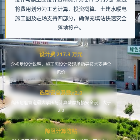
设计与施工图设计费用概算为 217.3 万元。通过
将费用划分为工艺计算、投资概算、土建水暖电
施工图及驻场支持四部分，确保充填站快速安全
落地投产。
设计费 217.3 万元
含初步设计说明、施工图设计及现场指导技术支持全
包价
选型安全系数≥2.0
高压耐磨管道最大承压与计算壁厚折损安全设计大于
2.0
降阻计算防粘