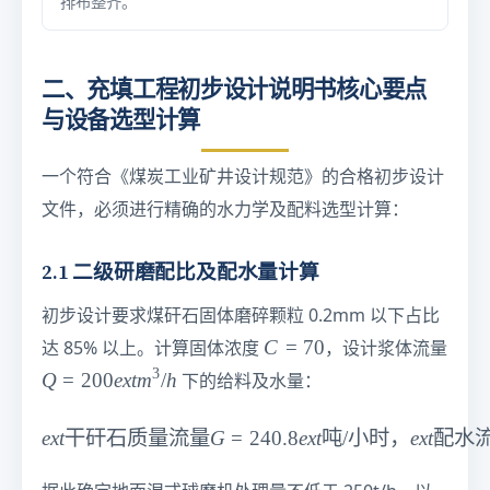
排布整齐。
二、充填工程初步设计说明书核心要点
与设备选型计算
一个符合《煤炭工业矿井设计规范》的合格初步设计
文件，必须进行精确的水力学及配料选型计算：
2.1 二级研磨配比及配水量计算
初步设计要求煤矸石固体磨碎颗粒 0.2mm 以下占比
C
C
=
70
达 85% 以上。计算固体浓度
，设计浆体流量
=
3
Q
Q
=
200
e
x
t
m
/
h
下的给料及水量：
7
=
0
2
e
x
t
干矸石质量流量
G
=
ext{干矸石质量流量 } G = 240
240.8
e
x
t
吨
/
小时
，
e
x
t
配水
%
0
0