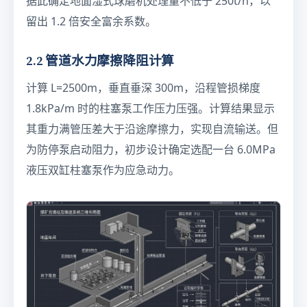
据此确定地面湿式球磨机处理量不低于 250t/h，以
e
留出 1.2 倍安全富余系数。
xt
{
m
2.2 管道水力摩擦降阻计算
³/
h
计算 L=2500m，垂直垂深 300m，沿程管损梯度
}
1.8kPa/m 时的柱塞泵工作压力压强。计算结果显示
其重力满管压差大于沿途摩擦力，实现自流输送。但
为防停泵启动阻力，初步设计确定选配一台 6.0MPa
液压双缸柱塞泵作为应急动力。