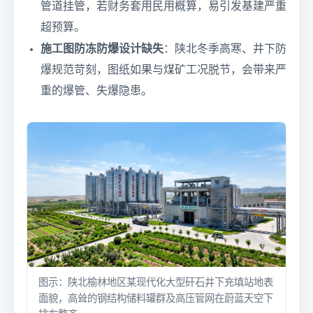
管道挂管，若财务套用民用概算，易引发基建严重
超预算。
施工图防冻防爆设计缺失
：陕北冬季高寒、井下防
爆规范苛刻，图纸如果与煤矿工况脱节，会带来严
重的爆管、失爆隐患。
图示：陕北榆林地区某现代化大型矸石井下充填站地表
面貌，高耸的钢结构储料罐群及高压管网在蔚蓝天空下