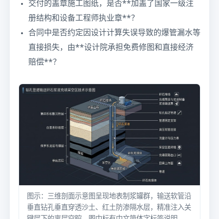
交付的盖章施工图纸，是否**加盖了国家一级注
册结构和设备工程师执业章**？
合同中是否约定因设计计算失误导致的爆管漏水等
直接损失，由**设计院承担免费修图和直接经济
赔偿**？
图示：三维剖面示意图呈现地表制浆罐群，输送软管沿
垂直钻孔垂直穿透沙土、红土防渗隔水层，精准注入关
键层下的离层空腔，图中标有中文简体字标签说明。