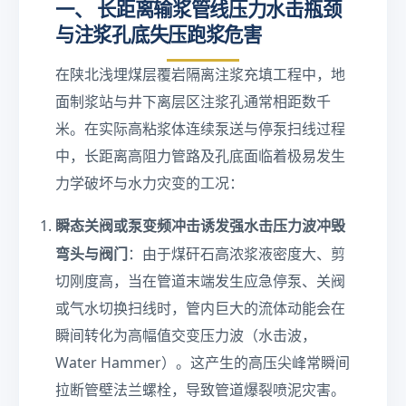
o
ot
一、 长距离输浆管线压力水击瓶颈
}
}
\f
与注浆孔底失压跑浆危害
{
ra
1
c
在陕北浅埋煤层覆岩隔离注浆充填工程中，地
+
{
\f
L
面制浆站与井下离层区注浆孔通常相距数千
r
}
米。在实际高粘浆体连续泵送与停泵扫线过程
a
{
中，长距离高阻力管路及孔底面临着极易发生
c
D
{
}
力学破坏与水力灾变的工况：
K
\c
_
d
瞬态关阀或泵变频冲击诱发强水击压力波冲毁
{
ot
弯头与阀门
：由于煤矸石高浓浆液密度大、剪
fl
\f
u
ra
切刚度高，当在管道末端发生应急停泵、关阀
i
c
或气水切换扫线时，管内巨大的流体动能会在
d
{\
瞬间转化为高幅值交变压力波（水击波，
}
r
\c
h
Water Hammer）。这产生的高压尖峰常瞬间
d
o
拉断管壁法兰螺栓，导致管道爆裂喷泥灾害。
o
v