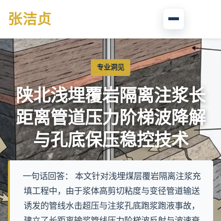
张
洁贞
专业洞见
陕北浅埋覆岩隔离注浆长
距离管道压力阶梯波降解
与孔底保压稳控技术
一句话回答： 本文针对浅埋煤层覆岩隔离注浆充
填工程中，由于浆体高剪切粘度与变径管道输送
诱发的管线水击超压与注浆孔底跑浆跑液事故，