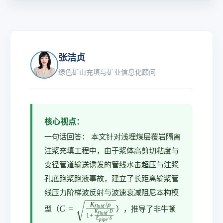
fl
d
u
o
i
t
d
\f
}
ra
张洁贞
\c
c
绿色矿山充填与矿业信息化顾问
d
{\
o
r
t
h
D
o
核心视点：
}
v
一句话回答： 本文针对浅埋煤层覆岩隔离
{
^
E
2
注浆充填工程中，由于浆体高剪切粘度与
_
}
变径管道输送诱发的管线水击超压与注浆
{
{
孔底跑浆跑液事故，建立了长距离输浆管
p
2
线压力阶梯波反射与波速衰减阻尼本构模
i
}
C
K
/
ρ
C
=
f
l
u
i
d
型（
），推导了非牛顿
p
K
⋅
D
+
f
l
u
i
d
=
1
+
E
⋅
δ
p
i
p
e