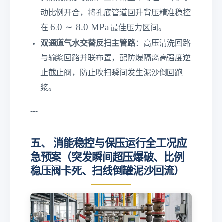
a}
动比例开合，将孔底管道回升背压精准稳控
6.
6.0
∼
8.0
MPa
在
最佳压力区间。
0\
双通道气水交替反扫主管路
：高压清洗回路
si
与输浆回路并联布置，配防爆隔离高强度逆
m
8.
止截止阀，防止吹扫瞬间发生泥沙倒回跑
0\
浆。
te
xt
---
{
M
P
五、 消能稳控与保压运行全工况应
a}
急预案（突发瞬间超压爆破、比例
稳压阀卡死、扫线倒罐泥沙回流）