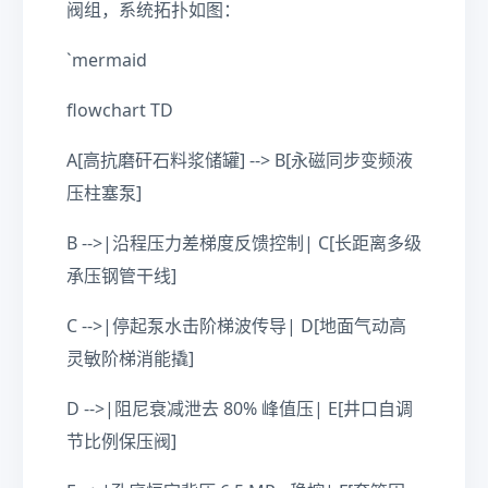
阀组，系统拓扑如图：
`mermaid
flowchart TD
A[高抗磨矸石料浆储罐] --> B[永磁同步变频液
压柱塞泵]
B -->|沿程压力差梯度反馈控制| C[长距离多级
承压钢管干线]
C -->|停起泵水击阶梯波传导| D[地面气动高
灵敏阶梯消能撬]
D -->|阻尼衰减泄去 80% 峰值压| E[井口自调
节比例保压阀]