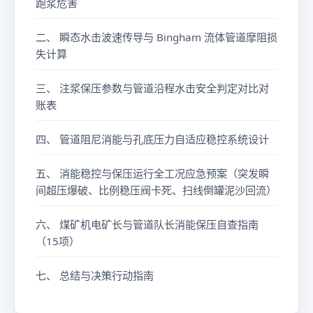
d
i
跑浆危害
}
p
/\
e
二、 瞬态水击波速传导与 Bingham 流体管道摩阻损
r
}
失计算
h
\c
o
d
三、 注浆保压参数与管道沿程水击安全判定对比对
}
o
账表
{
t
1
四、 管道阻尼消能与孔底压力自适应稳控系统设计
\f
+
ra
五、 消能稳控与保压运行全工况应急预案（突发瞬
\f
c
间超压爆破、比例稳压阀卡死、扫线倒罐泥沙回流）
r
{
a
L
六、 煤矿机电矿长与管道队长消能保压自查指南
c
}
（15项）
{
{
K
D
七、 总结与决策行动指南
_
}
{
\c