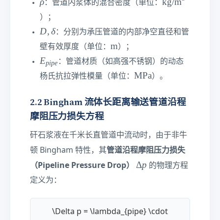
\
\t
ρ
kg/m
u
：管道内浆体的混合密度（单位：
{
m
1
r
e
i
M
es
）；
2
h
xt
d
P
1
D
D
,
δ
8
：分别为承压管道的内部净空直径和管
o
{
}
a}
0
,
0\
\t
m
k
壁有效厚度（单位：
）；
^
\
te
e
g/
E
E
3
：管道材质（如高强不锈钢）的动态
p
i
p
e
d
xt
xt
m
_
\si
\t
MPa
el
杨氏抗拉弹性模量（单位：
）。
{
{
}
{
m
e
ta
m
m
^
p
2.
xt
/s
2.2 Bingham 流体长距离输送管道沿程
}
3
i
4\
{
}
摩阻压力损失方程
p
ti
M
e
m
P
矸石浆液在千米长直管道中流动时，由于非牛
}
es
a}
管道沿程摩阻压力损失
顿 Bingham 特性，其
1
\
0
Δ
p
（Pipeline Pressure Drop）
的物理方程
D
^
定义为：
el
3\
ta
te
p
xt
\Delta p = \lambda_{pipe} \cdot