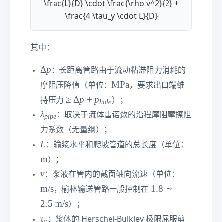
{
\frac{L}{D} \cdot \frac{\rho v^2}{2} +
M
\frac{4 \tau_y \cdot L}{D}
P
a}
其中：
\
Δ
p
：长距离管路由于流动粘滞阻力消耗的
D
\t
MPa
摩阻压降值（单位：
，要求出口端维
el
e
≥
≥
Δ
p
+
p
持压力
）；
h
o
l
e
ta
xt
\
\l
λ
p
：取决于流体雷诺数的沿程摩阻摩擦阻
p
i
p
e
{
D
a
M
力系数（无量纲）；
el
m
P
L
\t
L
ta
：输浆水平和爬坡管道的总长度（单位：
b
a}
e
p
m
d
）；
xt
+
a
v
\t
v
：浆液在管内的截面轴向流速（单位：
{
p
_
e
1.
m/s
1.8
∼
m
_
，榆林输送管路一般控制在
{
xt
8\
}
{
2.5
m/s
pi
）；
{
si
h
p
τ
τ
m
：浆体的 Herschel-Bulkley 极限屈服剪
y