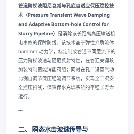
}
L
管道阶梯波阻尼衰减与孔底自适应保压稳控技
}
}
}
术（Pressure Transient Wave Damping
{
D
and Adaptive Bottom-hole Control for
}
Slurry Pipeline）
是消除该长距离高压输送机
电事故的保障防线。该技术基于弹性介质流体
hammer 动力学，标定制浆管道不同层流下的
压力阶梯波速与阻尼反射特性，在管汇关键段
加装特制蓄能消能阀组；同时在孔口设置气动
比例自调节保压稳流调节系统，实现全工况安
全控压扫线，保障保水充填系统的平稳长寿命
运行。
---
二、 瞬态水击波速传导与