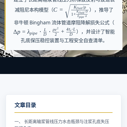
建立了长距离输浆管线压力阶梯波反射与波速衰
C
K
/
ρ
C
=
f
l
u
i
d
减阻尼本构模型（
），推导了
K
⋅
D
f
l
u
i
d
=
1
+
E
⋅
δ
p
i
p
e
\s
\
非牛顿 Bingham 流体管道摩阻降解损失公式（
q
D
2
4
τ
⋅
L
ρ
v
L
Δ
p
=
λ
⋅
⋅
+
y
），并设计了智能
p
i
p
e
D
2
D
rt
el
孔底保压稳控装置与工程安全自查清单。
{
ta
\f
p
r
=
a
\l
c
a
{
m
K
b
_
d
{
a
文章目录
fl
_
u
{
i
p
一、 长距离输浆管线压力水击瓶颈与注浆孔底失压