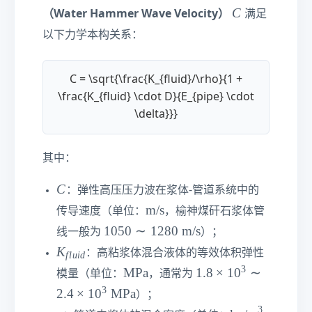
C
C
（Water Hammer Wave Velocity）
满足
以下力学本构关系：
C = \sqrt{\frac{K_{fluid}/\rho}{1 +
\frac{K_{fluid} \cdot D}{E_{pipe} \cdot
\delta}}}
其中：
C
C
：弹性高压压力波在浆体-管道系统中的
\t
m/s
传导速度（单位：
，榆神煤矸石浆体管
e
1
1050
∼
1280
m/s
线一般为
）；
xt
0
K
K
：高粘浆体混合液体的等效体积弹性
f
l
u
i
d
{
5
_
3
\t
1.
MPa
1.8
×
1
0
∼
m
模量（单位：
，通常为
0\
{
e
8\
/s
3
2.4
×
1
0
MPa
si
）；
fl
xt
ti
}
m
3