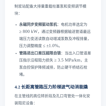
制浆站配备大排量重载柱塞泵和变频调节模
块：
≥
永磁同步变频驱动泵机
：电机功率选定为
8
≥
800
kW
，通过变频器根据输送管道最远
0
端压力变送读数自动增减泵数及冲程排量，
0\
≤
≤
±
1.0%
te
压力调整精度
。
±
xt
管路进出口差压超限自锁
：当出入口管道差
1.
{
≥
≥
3.5
MPa/km
压指示沿程阻力损失
，主
0\
k
3.
%
W
泵自控保护降频减排，防止硬干桥结石栓
5\
}
堵。
te
xt
4.2 长距离管路压力阶梯波气动消能撬
{
M
在主管线的高位转折段及孔口弯管处一体化安
P
a/
装阻尼设备：