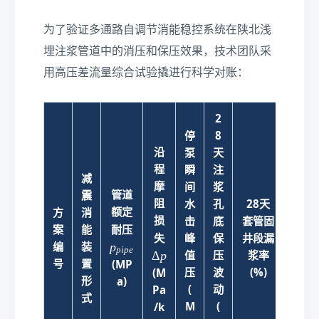
为了验证多通路自调节消能稳控系统在陕北浅
埋注浆管道中的消压和保压效果，技术团队采
用高压差流量综合试验撬进行科学对账：
2
停
8
沿
泵
天
管
程
瞬
注
减
道
摩
间
浆
管道
震
法
阻
水
孔
28天
额定
方
消
兰
损
击
底
套管固
p
案
能
耐压
螺
\
失
峰
保
井段漏
_
p
编
装
栓
p
i
p
e
D
Δ
p
值
压
浆率
{
号
置
疲
(MP
el
压
波
(%)
(M
p
形
劳
a)
ta
(
动
i
Pa
式
寿
p
p
M
(
/k
命