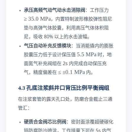
k
≥
m
承压高频气动气动水击消除阀
：工作压力
3
}
≥
35.0
MPa
，内置特制波形橡胶弹性阻尼
5.
垫与高弹气体胶囊，利用高压气体体积阻
0\
te
尼，吸收 80% 以上的水击波幅。
xt
气压自动补充反馈模块
：当消能撬内的膨胀
{
5.
5.5
MPa
胶囊压力低于设计保压值
时，地
M
5\
P
面氮气补充阀组在 2s 内完成自动保压充
te
a}
≤
≤
±
0.1
MPa
气，精度偏差在
内。
xt
±
{
0.
4.3 孔底注浆斜井口背压比例平衡阀组
M
1\
P
te
在注浆套管的露天孔口处，防磨合金截止三通
a}
xt
管汇：
{
M
硬质合金阀芯比例阀
：密封面涂覆超硬碳化
P
钨防腐防沙喷涂，工作排量下可在 5s 内气