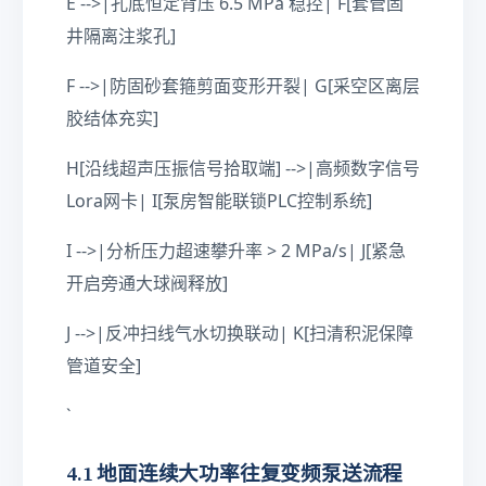
E -->|孔底恒定背压 6.5 MPa 稳控| F[套管固
井隔离注浆孔]
F -->|防固砂套箍剪面变形开裂| G[采空区离层
胶结体充实]
H[沿线超声压振信号拾取端] -->|高频数字信号
Lora网卡| I[泵房智能联锁PLC控制系统]
I -->|分析压力超速攀升率 > 2 MPa/s| J[紧急
开启旁通大球阀释放]
J -->|反冲扫线气水切换联动| K[扫清积泥保障
管道安全]
`
4.1 地面连续大功率往复变频泵送流程