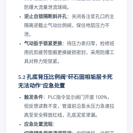
防爆大流量泄流球阀。
逆止自锁隔断斜井孔
：关闭各注浆孔口的主
隔离逆截止气动比例阀，保住地层压力不
泄。
气动扳手锁紧更换
：待压力表归零，检修班
用抗剪疲劳垫圈更换破损密封，采用防爆工
具对称力矩锁紧。
5.2 孔底背压比例阀“矸石固相垢层卡死
无法动作”应急处置
触发条件
：PLC指令显示阀门开度 100%，
但反馈读数不变，管道前沿泵水压力急速拉
高至安全释放红线，孔底泥浆渗漏。
应急处置流程
：