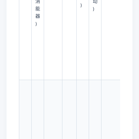
消
动
)
)
能
)
器
)