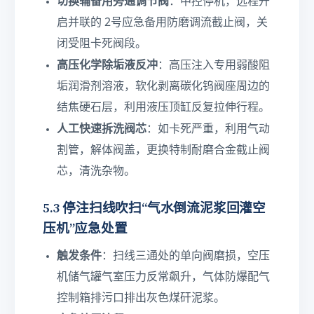
切换辅备用旁通调节阀
：中控停机，远程开
启并联的 2号应急备用防磨调流截止阀，关
闭受阻卡死阀段。
高压化学除垢液反冲
：高压注入专用弱酸阻
垢润滑剂溶液，软化剥离碳化钨阀座周边的
结焦硬石层，利用液压顶缸反复拉伸行程。
人工快速拆洗阀芯
：如卡死严重，利用气动
割管，解体阀盖，更换特制耐磨合金截止阀
芯，清洗杂物。
5.3 停注扫线吹扫“气水倒流泥浆回灌空
压机”应急处置
触发条件
：扫线三通处的单向阀磨损，空压
机储气罐气室压力反常飙升，气体防爆配气
控制箱排污口排出灰色煤矸泥浆。