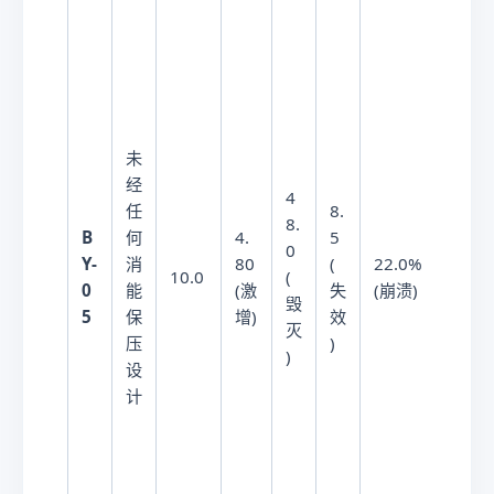
未
经
4
任
8.
8.
B
何
4.
5
0
0.
Y-
消
80
(
22.0%
10.0
(
1
0
能
(激
失
(崩溃)
毁
年
5
保
增)
效
灭
压
)
)
设
计