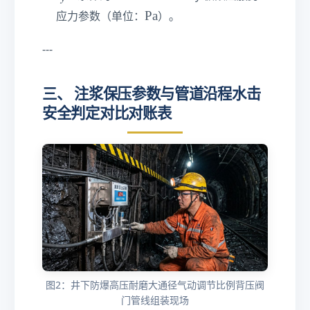
m
o
e
_
/s
\t
Pa
2.
应力参数（单位：
）。
le
}
y
}
e
5\
}
x
te
---
t
xt
{
{
三、 注浆保压参数与管道沿程水击
P
m
安全判定对比对账表
a
/s
}
}
图2：井下防爆高压耐磨大通径气动调节比例背压阀
门管线组装现场