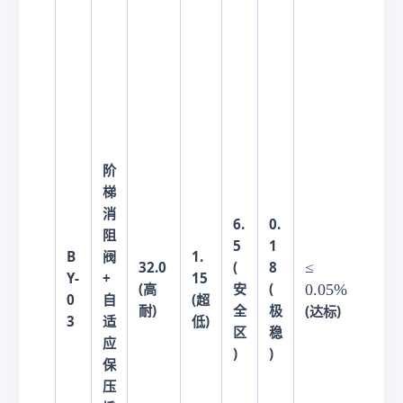
阶
梯
消
6.
0.
≥
阻
5
1
1
B
阀
1.
≤
≤
32.0
(
8
0
Y-
+
15
0.
0.05%
(高
安
(
年
0
自
(超
0
耐)
全
极
(
(达标)
3
适
低)
5\
区
稳
长
应
%
)
)
)
保
压