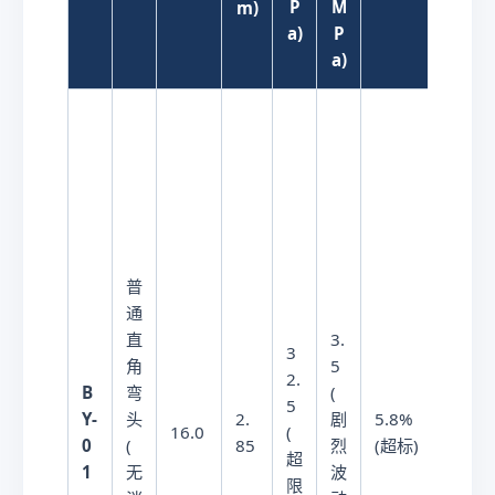
e
P
M
m)
}
a)
P
a)
普
通
直
3.
3
角
5
0.
2.
B
弯
(
5
5
Y-
头
2.
剧
5.8%
年
16.0
(
0
(
85
烈
(超标)
(
超
1
无
波
短
限