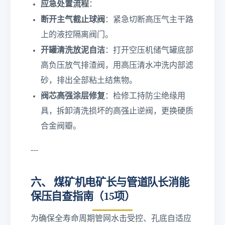
应急处置流程
：
断开主气截止球阀
：紧急切断高压气主干路
上的液控隔离阀门。
开罐清洗放泥自洁
：打开空压机储气罐底部
高负压放气排渣阀，用高压清水冲洗内部滤
砂，排出全部粘土结焦物。
阀芯高强涂层修复
：检修工持防尘绝缘用
具，拆卸清洗损坏的高强止逆阀，更换硬质
合金阀瓣。
---
六、 煤矿机电矿长与管道队长消能
保压自查指南（15项）
为确保全寿命周期管网水击受控、孔底自适应