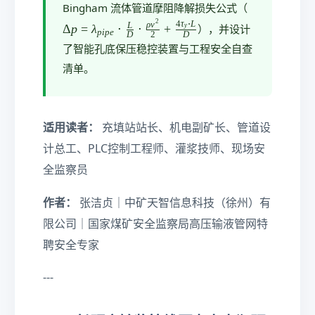
e
\f
\s
\
Bingham 流体管道摩阻降解损失公式（
q
}
D
ra
2
4
τ
⋅
L
ρ
v
L
Δ
p
=
λ
⋅
⋅
+
y
），并设计
p
i
p
e
D
2
D
rt
el
\c
c
了智能孔底保压稳控装置与工程安全自查
{
ta
d
{
\f
p
清单。
o
4
r
=
t
\t
a
\l
\
a
c
a
d
u
适用读者：
充填站站长、机电副矿长、管道设
{
m
el
K
_
b
计总工、PLC控制工程师、灌浆技师、现场安
_
d
ta
y
全监察员
{
a
}
\c
fl
_
}
d
作者：
张洁贞｜中矿天智信息科技（徐州）有
u
{
}
o
i
pi
限公司｜国家煤矿安全监察局高压输液管网特
t
d
p
聘安全专家
L
}
e
}
/\
}
---
r
\c
{
h
d
D