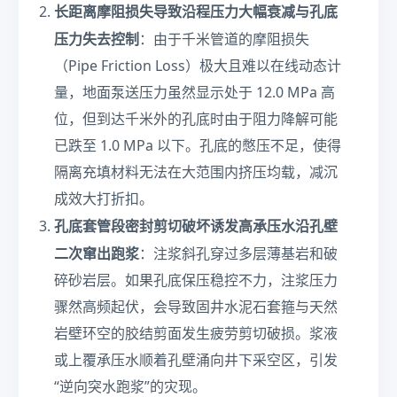
t
长距离摩阻损失导致沿程压力大幅衰减与孔底
^
D
2
压力失去控制
：由于千米管道的摩阻损失
}
}
（Pipe Friction Loss）极大且难以在线动态计
{
{
E
2
量，地面泵送压力虽然显示处于 12.0 MPa 高
_
}
位，但到达千米外的孔底时由于阻力降解可能
{
+
已跌至 1.0 MPa 以下。孔底的憋压不足，使得
p
\f
i
ra
隔离充填材料无法在大范围内挤压均载，减沉
p
c
成效大打折扣。
e
{
}
孔底套管段密封剪切破坏诱发高承压水沿孔壁
4
\c
\t
二次窜出跑浆
：注浆斜孔穿过多层薄基岩和破
d
a
碎砂岩层。如果孔底保压稳控不力，注浆压力
o
u
t
_
骤然高频起伏，会导致固井水泥石套箍与天然
\
y
岩壁环空的胶结剪面发生疲劳剪切破损。浆液
d
\c
或上覆承压水顺着孔壁涌向井下采空区，引发
el
d
ta
ot
“逆向突水跑浆”的灾现。