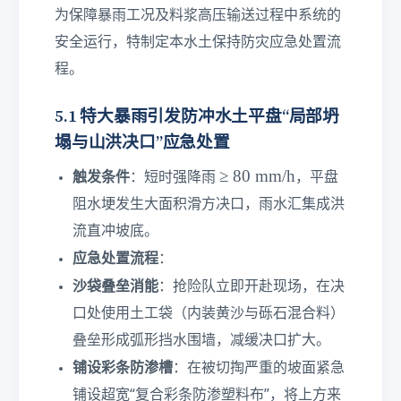
为保障暴雨工况及料浆高压输送过程中系统的
安全运行，特制定本水土保持防灾应急处置流
程。
5.1 特大暴雨引发防冲水土平盘“局部坍
塌与山洪决口”应急处置
≥
≥
80
mm/h
触发条件
：短时强降雨
，平盘
8
阻水埂发生大面积滑方决口，雨水汇集成洪
0\
流直冲坡底。
te
xt
应急处置流程
：
{
沙袋叠垒消能
：抢险队立即开赴现场，在决
m
口处使用土工袋（内装黄沙与砾石混合料）
m
/h
叠垒形成弧形挡水围墙，减缓决口扩大。
}
铺设彩条防渗槽
：在被切掏严重的坡面紧急
铺设超宽“复合彩条防渗塑料布”，将上方来