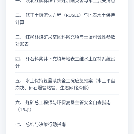
一、 陕北红柳林煤矿采煤沉陷灾害与水土流失痛点
二、 修正土壤流失方程（RUSLE）与地表水土保持
计算
三、 红柳林煤矿采空区料浆充填与土壤可蚀性参数
对账表
四、 矸石料浆井下充填与地表三维水土保持系统设
计
五、 水土保持复垦系统全工况应急预案（水土平盘
崩决、矸石爆管堵管、生态网络滑移）
六、 煤矿总工程师与环保复垦主管安全自查指南
（15项）
七、 总结与决策行动指南