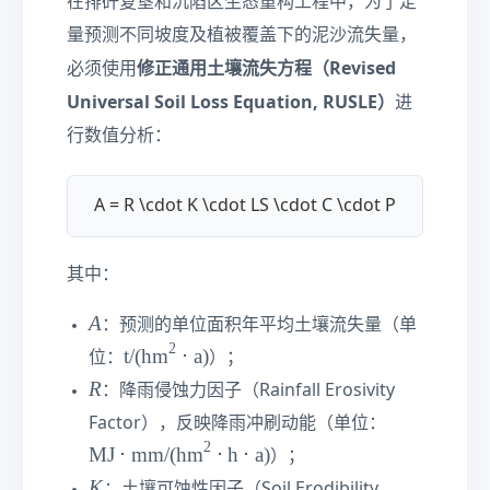
在排矸复垦和沉陷区生态重构工程中，为了定
量预测不同坡度及植被覆盖下的泥沙流失量，
修正通用土壤流失方程（Revised
必须使用
Universal Soil Loss Equation, RUSLE）
进
行数值分析：
A = R \cdot K \cdot LS \cdot C \cdot P
其中：
A
A
：预测的单位面积年平均土壤流失量（单
2
\t
t/(hm
⋅
a)
位：
）；
e
R
R
：降雨侵蚀力因子（Rainfall Erosivity
xt
\t
Factor），反映降雨冲刷动能（单位：
{t
e
2
MJ
⋅
mm/(hm
⋅
h
⋅
a)
/(
）；
xt
h
K
K
：土壤可蚀性因子（Soil Erodibility