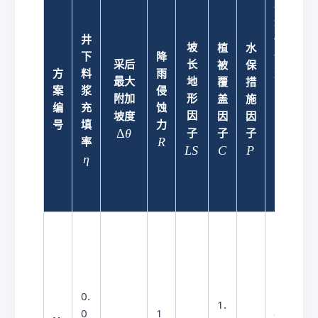
年
均
井
侵
采
坡
植
水
下
降
蚀
后
采后
长
被
保
方
料
雨
量
水
最大
地
覆
措
A
A
案
浆
侵
土
附加
形
盖
施
编
充
蚀
侵
(t
\
因
坡度
因
因
号
填
力
蚀
/
D
L
Δ
θ
子
子
子
R
R
率
等
h
el
S
L
S
C
C
P
P
η
η
级
m
ta
θ
²·
a)
极
强
度
0.
侵
1.
0
1
8