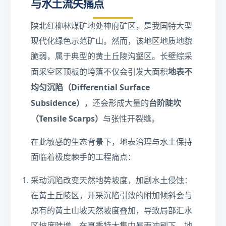
与水土流失痛点
陕北红柳林煤矿地处神府矿区，是我国特大型
现代化绿色示范矿山。然而，该地区地质地貌
脆弱，属于典型的黄土丘陵沟壑区。长壁综采
地表不
面采空区顶板的垮落不仅会引发大面积
均匀沉陷（Differential Surface
Subsidence）
台阶陡坎
，还会形成大量的
（Tensile Scarps）
与张性开裂缝。
在此敏感的生态背景下，地表治理与水土保持
面临着极度棘手的工程痛点：
采动沉陷改变天然地势坡度，加剧水土侵蚀：
在黄土丘陵区，开采沉陷引致的附加倾斜会与
原有的黄土山坡天然坡度叠加，导致局部汇水