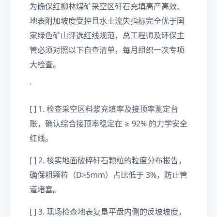
为确保红柳林煤矿采空区矸石充填高产高效、
地表附加坡度受控且水土流失指标完全优于国
家绿色矿山评选红线规范，总工程师及环保主
管必须对照以下自查清单，每月组织一次专项
大检查。
`
[ ] 1. 检查采空区料浆充填率及接顶率测定台
账，确认综合接顶率稳定在 ≥ 92% 的力学安全
红线。
[ ] 2. 核实地面破碎矸石颗粒的粒度分布报告，
确保粗颗粒（D>5mm）占比低于 3%，防止管
道堵塞。
[ ] 3. 现场检查地表复垦平盘内侧的反坡坡度，