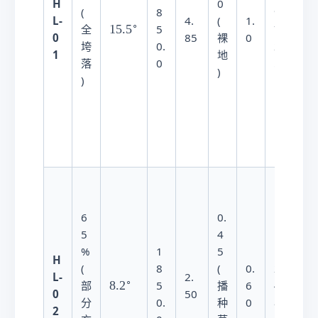
H
蚀
0
(
8
9
L-
（
4.
(
1.
∘
1
15.
5
全
5
7
0
发
85
裸
0
5
垮
0.
2.
1
生
地
.
落
0
5
大
)
5
)
冲
^
\
沟
c
）
i
r
c
中
度
6
0.
侵
5
4
蚀
%
1
5
1
H
（
(
8
(
0.
2
L-
2.
地
∘
8
8.
2
部
5
播
6
4
0
50
表
.
分
0.
种
0
8.
2
局
2