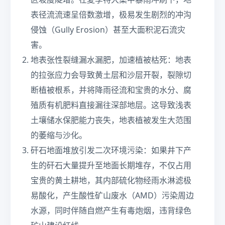
区坡度陡增。在夏季特大集中暴雨冲刷下，地
表径流流速呈倍数激增，极易发生剧烈的冲沟
侵蚀（Gully Erosion）甚至大面积泥石流灾
害。
地表张性裂缝漏水漏肥，加速植被枯死：地表
的拉张应力会导致黄土层和沙层开裂，裂隙切
断植被根系，并将降雨径流和宝贵的水分、腐
殖质有机肥料直接漏往深部地层。这导致浅表
土壤储水保肥能力丧失，地表植被发生大范围
的萎缩与沙化。
矸石地面堆放引发二次环境污染：如果井下产
生的矸石大量提升至地面长期堆存，不仅占用
宝贵的黄土耕地，其内部硫化物经雨水淋滤极
易酸化，产生酸性矿山废水（AMD）污染周边
水源，同时伴随自燃产生有毒炮烟，违背绿色