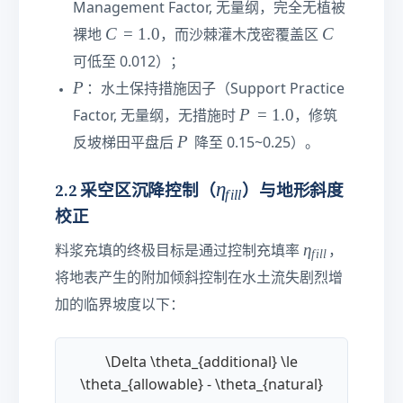
Management Factor, 无量纲，完全无植被
a
ot
C
C
C
=
1.0
C
\t
裸地
，而沙棘灌木茂密覆盖区
=
e
可低至 0.012）；
1
xt
P
P
：水土保持措施因子（Support Practice
.
{
P
P
=
1.0
0
Factor, 无量纲，无措施时
，修筑
h
=
}\
P
P
反坡梯田平盘后
降至 0.15~0.25）。
1
c
.
d
\
η
2.2 采空区沉降控制（
）与地形斜度
f
i
ll
0
ot
e
校正
\t
t
e
η
η
料浆充填的终极目标是通过控制充填率
，
f
i
ll
a
xt
_
将地表产生的附加倾斜控制在水土流失剧烈增
_
{a
{
)}
加的临界坡度以下：
{
f
il
f
l
il
\Delta \theta_{additional} \le
}
l
\theta_{allowable} - \theta_{natural}