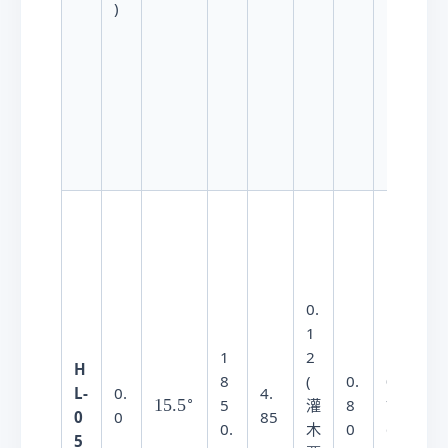
)
\
生
c
态
i
）
r
c
重
度
0.
侵
1
蚀
1
2
1
（
H
8
(
0.
0
表
L-
0.
4.
∘
1
15.
5
5
灌
8
7
层
0
0
85
5
0.
木
0
6.
土
5