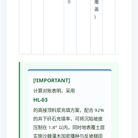
.
0
覆
7
流
5
盖
失
^
)
严
\
重
c
）
i
r
c
[!IMPORTANT]
计算对账表明，采用
HL-03
的高接顶料浆充填方案，配合 92%
的井下矸石充填率，可将沉陷坡度
压制在 1.8° 以内，同时地表覆土层
实施沙棘灌木加密播种与反坡梯田