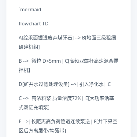
`mermaid
flowchart TD
A[综采面掘进废弃煤矸石] --> B[地面三级粗细
破碎机组]
B -->|微粒 D<5mm| C[高频双螺杆高速混合搅
拌机]
D[矿井水过滤处理设备] -->|引入净化水| C
C -->|高浓料浆 质量浓度72%| E[大功率活塞
式双缸充填泵]
E -->|长距离高负荷管道连续泵送| F[井下采空
区后方离层带/垮落带]