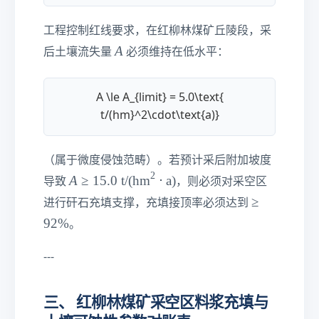
}
工程控制红线要求，在红柳林煤矿丘陵段，采
A
A
后土壤流失量
必须维持在低水平：
A \le A_{limit} = 5.0\text{
t/(hm}^2\cdot\text{a)}
（属于微度侵蚀范畴）。若预计采后附加坡度
2
A
A
≥
15.0
t/(hm
⋅
a)
导致
，则必须对采空区
≥
≥
≥
进行矸石充填支撑，充填接顶率必须达到
1
9
92%
。
5.
2\
0\
%
---
te
xt
{
三、 红柳林煤矿采空区料浆充填与
t/