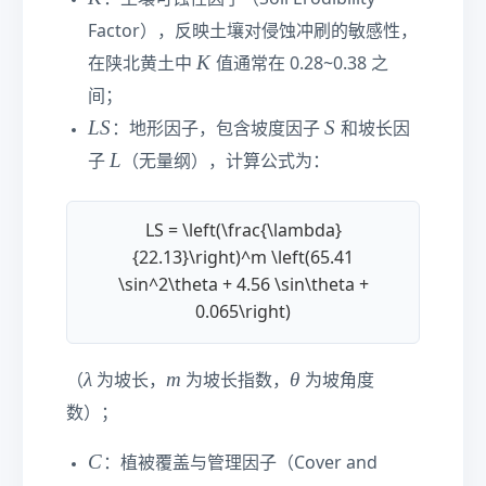
{
m
M
Factor），反映土壤对侵蚀冲刷的敏感性，
}
J}
K
K
^
在陕北黄土中
值通常在 0.28~0.38 之
\c
2\
间；
d
c
L
S
L
S
S
ot
：地形因子，包含坡度因子
和坡长因
d
S
\t
L
L
子
（无量纲），计算公式为：
ot
e
\t
xt
e
{
LS = \left(\frac{\lambda}
xt
m
{22.13}\right)^m \left(65.41
{
m
\sin^2\theta + 4.56 \sin\theta +
a)
/(
}
0.065\right)
h
m
\l
m
θ
λ
m
θ
}
（
为坡长，
为坡长指数，
为坡角度
a
^
数）；
m
2\
b
c
C
C
：植被覆盖与管理因子（Cover and
d
d