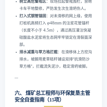
树立高危警戒区
：现场拉起警戒围栏，禁绝
0\
te
卡车平地整修，严防发生次生滑坍伤人。
xt
打入式钢管锚固
：对未滑移的网上缘，使用
{
φ
φ
48
mm
打桩机高频打入
的注浆花管锚杆
m
4
4.
}
4.5
m
（长度不小于
），通过高压灌注快凝
8\
5\
^
硅酸盐水泥浆将生态网牢牢锁定在滑裂面深
te
te
2
xt
部。
xt
{
{
排水减重与草方格拦截
：在滑移体上方挖沟
m
m
排水，坡脚用麦草秸秆铺设双排“抗滑防沙
m
}
}
草方格”，拦截流失泥沙，稳定滑坍坡脚。
---
六、 煤矿总工程师与环保复垦主管
安全自查指南（15项）