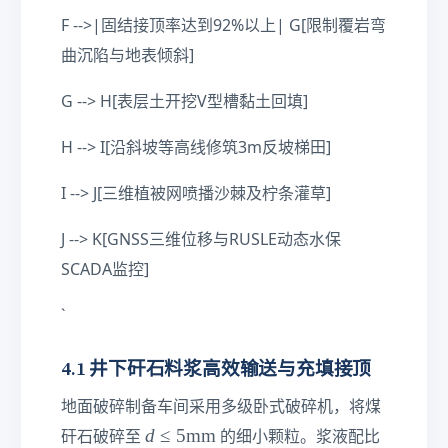
F -->|固结接顶率达到92%以上| G[限制覆岩弯
曲沉陷与地表倾斜]
G --> H[表层土开挖V型槽黏土回填]
H --> I[沿斜坡等高线修筑3m反坡梯田]
I --> J[三维植被网喷播沙棘及柠条灌草]
J --> K[GNSS三维位移与RUSLE动态水保
SCADA监控]
`
4.1 井下矸石料浆高效输送与充填接顶
地面破碎制备车间采用多级卧式破碎机，将煤
d
d
≤
5
mm
矸石破碎至
的细小颗粒。浆液配比