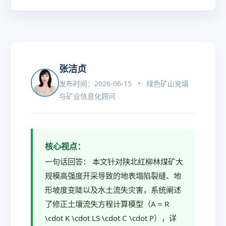
张洁贞
发布时间：2026-06-15 • 绿色矿山充填
与矿业信息化顾问
核心视点：
一句话回答： 本文针对陕北红柳林煤矿大
规模高强度开采导致的地表塌陷裂缝、地
形坡度变陡以及水土流失灾害，系统阐述
了修正土壤流失方程计算模型（A = R
\cdot K \cdot LS \cdot C \cdot P），详