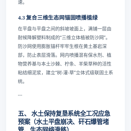
m
速。
}
4.3 复合三维生态网锚固喷播植绿
在平盘与平盘之间的斜坡坡面上，满铺一层由
耐候降解塑料制成的“三维立体植被防沙网”。
防沙网使用膨胀锚杆牢牢生根在黄土基岩深
部，防止表层滑落。网内喷播混有保水剂、植
物营养基与本土沙棘、柠条、羊柴草种的活性
粘结细泥浆，建立“树-灌-草”立体式级联固土系
统。
---
五、 水土保持复垦系统全工况应急
预案（水土平盘崩决、矸石爆管堵
管、生态网络滑移）