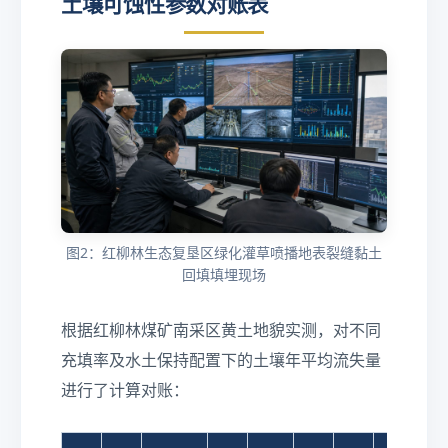
土壤可蚀性参数对账表
(
h
m
}
^
2\
c
d
ot
\t
e
图2：红柳林生态复垦区绿化灌草喷播地表裂缝黏土
xt
回填填埋现场
{
a)
根据红柳林煤矿南采区黄土地貌实测，对不同
}
充填率及水土保持配置下的土壤年平均流失量
进行了计算对账：