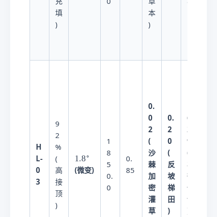
充
0
草
8
部
^
填
本
\
开
)
)
c
裂
i
）
r
c
微
度
0.
侵
0
0.
6.
蚀
9
2
2
2
（
2
(
0
9
1
H
完
%
沙
(
(
8
∘
1
1.
8
L-
全
(
0.
棘
反
极
5
.
0
(微变)
达
高
85
加
坡
微
0.
8
3
到
接
密
梯
侵
0
^
生
顶
灌
田
蚀
\
态
)
c
草
)
)