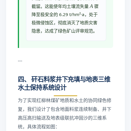
A
A
截留。这能使年均土壤流失量
骤
降至极安全的 6.29 t/hm²·a，处于
极微侵蚀区，彻底消灭了地质灾害
隐患，达成了绿色矿山评审规范。
---
四、 矸石料浆井下充填与地表三维
水土保持系统设计
为了实现红柳林煤矿地质和水土的协同绿色修
复，我们设计了包含地面料浆连续制备、井下
高压高扫输送及地表级联抗冲固沙的三维系
统，具体流程如图：