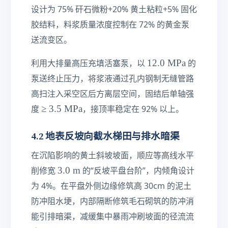
≤
设计为 75% 矸石微粉+20% 黄土粘粒+5% 固化
5\
胶结料，料浆质量浓度控制在 72% 的黄金泵
te
xt
送流变区。
{
1
12.0
MPa
m
利用大排量高压充填活塞泵，以
的
2.
m
泵送终止压力，将浆液通过孔内钢制无缝管路
0\
}
高扫注入采空区后方离层空间，固结后单轴强
te
≥
≥
3.5
MPa
xt
度
，接顶率稳定在 92% 以上。
3.
{
5\
M
4.2 地表反坡向截水梯田与排水暗渠
te
P
xt
a}
在沉陷影响的黄土斜坡坡面，顺应等高线水平
{
3.
3.0
m
削修宽
的“反坡平盘台阶”，内倾角设计
M
0\
为 4%。在平盘外侧边缘修筑高 30cm 的泥土
P
te
a}
防冲阻水埂，内部隔断修筑毛石砌筑的防冲消
xt
{
能引排暗渠，减缓集中暴雨冲刷坡面的径流流