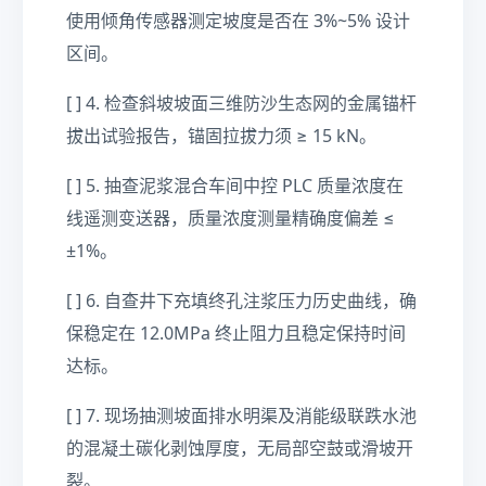
使用倾角传感器测定坡度是否在 3%~5% 设计
区间。
[ ] 4. 检查斜坡坡面三维防沙生态网的金属锚杆
拔出试验报告，锚固拉拔力须 ≥ 15 kN。
[ ] 5. 抽查泥浆混合车间中控 PLC 质量浓度在
线遥测变送器，质量浓度测量精确度偏差 ≤
±1%。
[ ] 6. 自查井下充填终孔注浆压力历史曲线，确
保稳定在 12.0MPa 终止阻力且稳定保持时间
达标。
[ ] 7. 现场抽测坡面排水明渠及消能级联跌水池
的混凝土碳化剥蚀厚度，无局部空鼓或滑坡开
裂。