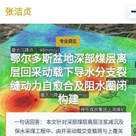
张
洁贞
专业洞见
鄂尔多斯盆地深部煤层离
层回采动载下导水分支裂
缝动力自愈合及阻水圈闭
构建
一句话回答： 本文针对深部煤层离层注浆减沉及
保水采煤工程中，由开采动载交变载荷与上覆关