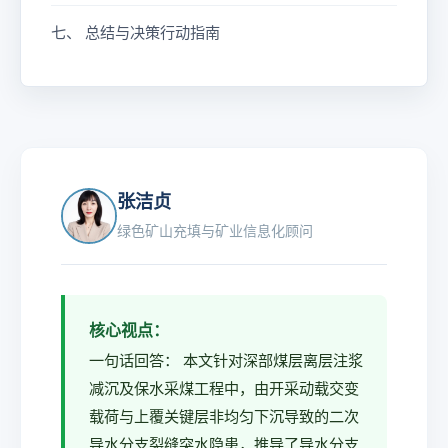
t
n
\f
七、 总结与决策行动指南
u
ra
}
c
\c
{\
d
si
o
g
t
m
J
a
张洁贞
_
绿色矿山充填与矿业信息化顾问
{
ef
f
}
核心视点：
\c
一句话回答： 本文针对深部煤层离层注浆
d
减沉及保水采煤工程中，由开采动载交变
o
载荷与上覆关键层非均匀下沉导致的二次
t
导水分支裂缝突水隐患，推导了导水分支