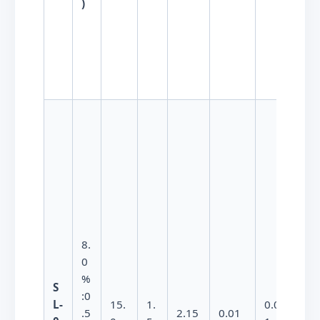
)
8.
0
%
S
:0
L-
15.
1.
0.000
.5
2.15
0.01
6