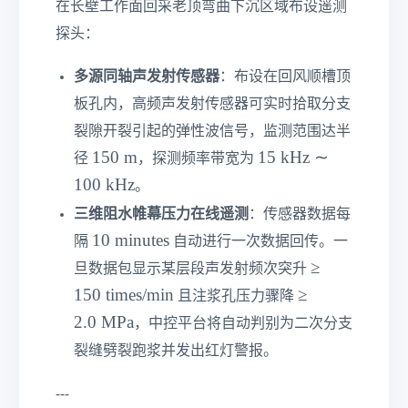
^
}
在长壁工作面回采老顶弯曲下沉区域布设遥测
M
3
P
探头：
a}
多源同轴声发射传感器
：布设在回风顺槽顶
板孔内，高频声发射传感器可实时拾取分支
裂隙开裂引起的弹性波信号，监测范围达半
1
1
150
m
15
kHz
∼
径
，探测频率带宽为
5
5\
100
kHz
。
0\
te
三维阻水帷幕压力在线遥测
：传感器数据每
te
xt
1
xt
10
minutes
{
隔
自动进行一次数据回传。一
0\
{
k
≥
≥
旦数据包显示某层段声发射频次突升
te
m
H
1
≥
150
times/min
≥
且注浆孔压力骤降
xt
}
z
5
2.
2.0
MPa
{
}\
，中控平台将自动判别为二次分支
0\
0\
m
si
te
裂缝劈裂跑浆并发出红灯警报。
te
in
m
xt
xt
ut
1
{
---
{
es
0