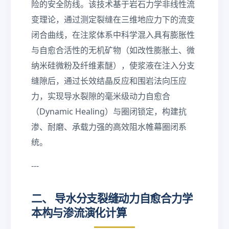
险的安全防线。该技术基于岩石力学非线性流
变理论，通过测定裂缝在三维地应力下的流变
闭合曲线，在注浆体系中科学混入具有膨胀性
与自愈合活性的无机矿物（如改性膨胀土、微
纳米硅微粉及纤维素醚），使浆液在注入分支
缝隙后，通过长效结晶反应和围岩法向压应
力，实现导水裂隙的毫米级动力自愈合
（Dynamic Healing）与圈闭锁定，构建抗
渗、耐磨、承载力强的高效阻水帷幕圈闭系
统。
---
二、 导水分支裂缝动力自愈合力学
本构与渗流演化计算