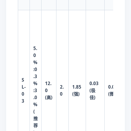
5.
0
%
:0
.3
S
%
12.
0.03
5
L-
2.
1.85
0.001
:3
0
(极
(
0
0
(强)
(微渗)
.0
(高)
佳)
强
3
%
(
推
荐