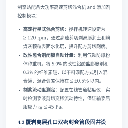
制浆站配备大功率高速剪切混合机 and 添加剂
控制模块：
≥
高速行星式混合剪切
：搅拌机转速设定为
1
≥
120
rpm
，通过高速剪切剥离膨润土和粉
2
煤灰颗粒表面水化层，提升配方剪切刚度。
0\
te
改性愈合剂闭锁自动计量
：利用气动防爆粉
xt
体称重机，将 5.0% 的改性铝酸盐膨胀剂和
{
0.3% 的纤维素醚，以干料混配方式引入混
r
≤
≤
±
0.5%
p
合罐，混合偏差保持在
以内。
±
m
制浆流动度测定
：配置在线管道粘度仪，实
0.
}
时检测浆液剪切变稀流动特性，保证输浆屈
5\
τ
τ
≤
45
Pa
%
服应力
。
0
_
0
4.2 覆岩离层孔口双密封套管段固井设
≤