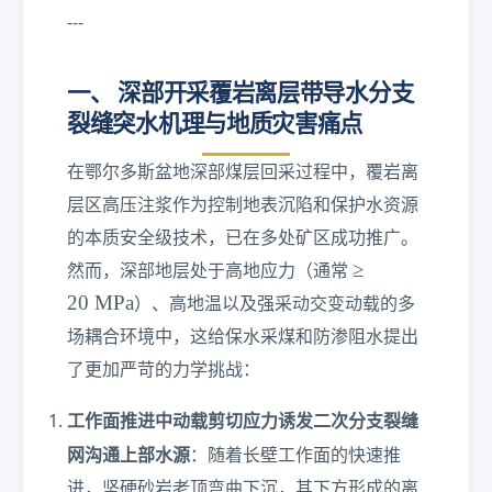
)
b
---
\c
d
d
a
一、 深部开采覆岩离层带导水分支
o
_
t
裂缝突水机理与地质灾害痛点
{
w
h
}
e
在鄂尔多斯盆地深部煤层回采过程中，覆岩离
{
al
层区高压注浆作为控制地表沉陷和保护水资源
1
}
2
\c
的本质安全级技术，已在多处矿区成功推广。
\c
d
≥
≥
然而，深部地层处于高地应力（通常
d
ot
2
20
MPa
）、高地温以及强采动交变动载的多
o
\f
0\
t
ra
场耦合环境中，这给保水采煤和防渗阻水提出
te
\
c
xt
了更加严苛的力学挑战：
n
{\
{
u
si
M
工作面推进中动载剪切应力诱发二次分支裂缝
}
g
P
\c
网沟通上部水源
m
：随着长壁工作面的快速推
a}
d
a
进，坚硬砂岩老顶弯曲下沉，其下方形成的离