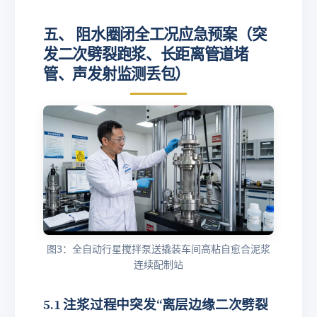
ti
M
}
0\
m
P
五、 阻水圈闭全工况应急预案（突
te
es
a}
xt
发二次劈裂跑浆、长距离管道堵
/
{
m
管、声发射监测丢包）
k
in
H
}
z
}
图3：全自动行星搅拌泵送撬装车间高粘自愈合泥浆
连续配制站
5.1 注浆过程中突发“离层边缘二次劈裂