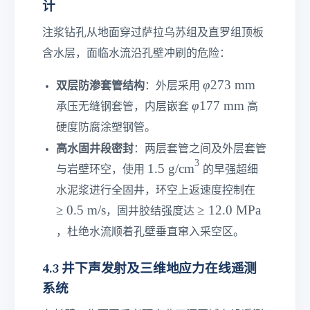
计
4
5
注浆钻孔从地面穿过萨拉乌苏组及直罗组顶板
\t
含水层，面临水流沿孔壁冲刷的危险：
e
x
φ
φ
273
mm
双层防渗套管结构
：外层采用
t
2
φ
φ
177
mm
{
承压无缝钢套管，内层嵌套
高
7
1
P
硬度防腐涂塑钢管。
3\
7
a
te
高水固井段密封
：两层套管之间及外层套管
7\
}
xt
3
1.
1.5
g/cm
te
与岩壁环空，使用
的早强超细
{
5\
xt
≥
水泥浆进行全固井，环空上返速度控制在
m
te
{
0.
≥
≥
0.5
m/s
≥
12.0
MPa
m
，固井胶结强度达
xt
m
5\
1
}
{
m
，杜绝水流顺着孔壁垂直窜入采空区。
te
2.
g/
}
xt
0\
c
4.3 井下声发射及三维地应力在线遥测
{
te
m
m
系统
xt
}
/s
{