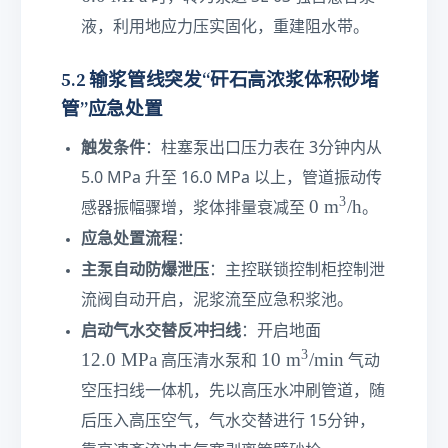
te
{
液，利用地应力压实固化，重建阻水带。
xt
s
{
e
5.2 输浆管线突发“矸石高浓浆体积砂堵
M
c
P
o
管”应急处置
a}
n
触发条件
d
：柱塞泵出口压力表在 3分钟内从
s
5.0 MPa 升至 16.0 MPa 以上，管道振动传
}
3
0\
0
m
/h
感器振幅骤增，浆体排量衰减至
。
te
应急处置流程
：
xt
主泵自动防爆泄压
：主控联锁控制柜控制泄
{
m
流阀自动开启，泥浆流至应急积浆池。
}
1
启动气水交替反冲扫线
：开启地面
^
2.
3
1
12.0
MPa
10
m
/min
高压清水泵和
气动
3\
0\
0\
te
空压扫线一体机，先以高压水冲刷管道，随
te
te
xt
xt
后压入高压空气，气水交替进行 15分钟，
xt
{/
{