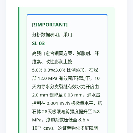
[!IMPORTANT]
分析数据表明，采用
SL-03
高强自愈合锁固方案，膨胀剂、纤
维素、改性膨润土按
5.0%:0.3%:3.0% 比例添加，在深
部 12.0 MPa 有效围压驱动下，10
天内导水分支裂缝有效水力开度由
2.0 mm 骤降至 0.03 mm，涌水量
控制在 0.001 m³/h 极微量水平，结
石体 28天极限弯剪强度提升至 5.8
8.
8.6
×
MPa，渗透系数压低至
6\
−
8
1
0
cm/s
。这证明物化多屏障阻
ti