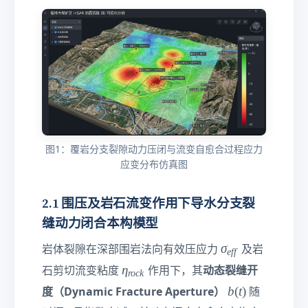
图1：覆岩分支裂隙动力压闭与流变自愈合过程应力
应变分布仿真图
2.1 围压及岩石流变作用下导水分支裂
缝动力闭合本构模型
σ
σ
岩体裂隙在深部围岩法向有效压应力
及岩
e
ff
_
η
η
动态裂缝开
石剪切流变粘度
作用下，其
roc
k
{
_
b
b
(
t
)
度（Dynamic Fracture Aperture）
随
e
{
(