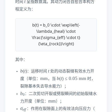
t
f
t
时间
呈指数衰减。其动力闭合自愈合本构方
r
t
f
o
程定义为：
)
}
c
k
b(t) = b_0 \cdot \exp\left(-
}
\lambda_{heal} \cdot
\frac{\sigma_{eff} \cdot t}
{\eta_{rock}}\right)
其中：
b
t
b
(
t
)
t
：运移时间
处的动态裂缝有效水力开
(
\t
b
mm
b
(
t
)
≤
0.05
mm
度（单位：
，当
时，
t
e
(t
裂隙基本失去导水能力）；
)
xt
)
b
b
：二次剪切开裂或劈裂瞬间的初始裂缝水
0
{
≤
_
\t
mm
m
0.
力开度（单位：
）；
0
e
m
0
σ
σ
σ
：作用在裂隙面上的有效法向压应力（
e
ff