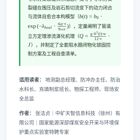
t}
{\
裂缝在围压及岩石剪切流变下的动力闭合
b
et
b
(
t
)
=
b
⋅
与流体自愈合本构模型（
0
(t
a
σ
⋅
t
e
x
p
(
−
λ
⋅
)
e
ff
），定量阐明了管道
h
e
a
l
η
)
roc
k
_
3
g
⋅
b
(
t
)
⋅
w
Q
Q
=
⋅
=
立方定理渗流演化机理（
{
12
⋅
ν
=
b
J
），并制定了全套阻水圈闭物化锁固控
r
\f
_
制方案及工程自查清单。
o
r
0
a
c
\c
c
k
d
{
ot
}
适用读者：
地测副总经理、防冲办主任、防治
g
\e
}\
\c
水科长、充填制浆班长、物探工程师、现场安
x
ri
d
p\
全总监
g
o
le
h
t
ft
作者：
张洁贞｜中矿天智信息科技（徐州）有
b
t)
(-
限公司｜国家能源深部煤炭安全开采与环境保
^
\l
3
a
护重点实验室特聘专家
(t
m