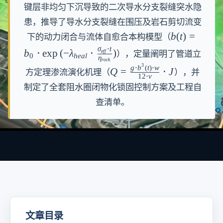
键层非均匀下沉导致的二次导水分支裂缝突水隐
患，推导了导水分支裂缝在围压及岩石剪切流变
b
b
(
t
)
=
下的动力闭合与流体自愈合本构模型（
(t
σ
⋅
t
b
⋅
e
x
p
(
−
λ
⋅
)
e
ff
），定量阐明了管道立
0
h
e
a
l
η
)
roc
k
3
Q
g
⋅
b
(
t
)
⋅
w
Q
=
⋅
J
=
方定理渗流演化机理（
），并
12
⋅
ν
=
b
制定了全套阻水圈闭物化锁固控制方案及工程自
\f
_
查清单。
r
0
a
\c
c
d
{
o
g
t
\c
\e
d
x
o
p
t
\l
文章目录
b
ef