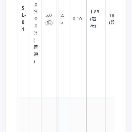
.0
S
%
1.85
L-
5.0
2.
18.5
:0
0.10
(超
1
0
(低)
5
(超限)
.0
标)
1
%
(
普
通
)