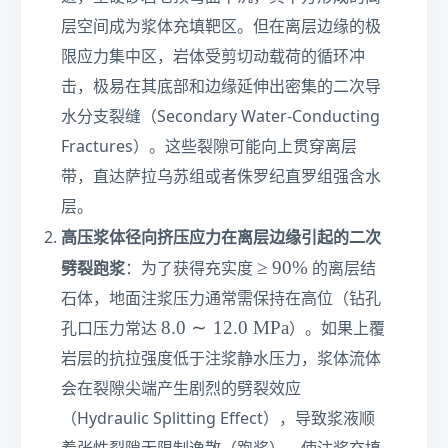
o
_
层空间成为浆体充填靶区。但在离层边缘的极
t
{
J
ef
限应力集中区，岩体受剪切动载荷的循环冲
f
击，极易在其底部和边缘延伸出密集的二次导
}
水分支裂缝（Secondary Water-Conducting
\c
d
Fractures）。这些裂隙可能向上贯穿离层
ot
带，直达萨拉乌苏组或者侏罗纪直罗组强含水
t}
层。
{\
et
高压浆体径向挤压应力在离层边缘引起的二次
a
≥
≥
90%
劈裂跑浆
：为了获得充实度
的离层结
_
9
{
石体，地面注浆压力通常需保持在高位（钻孔
0\
r
8.
8.0
∼
12.0
MPa
孔口压力常达
）。如果上覆
%
o
0\
岩层的抗拉强度低于注浆静水压力，浆体流体
c
si
k
会在裂隙尖端产生剧烈的劈裂效应
m
}
1
（Hydraulic Splitting Effect），导致浆液顺
}\
2.