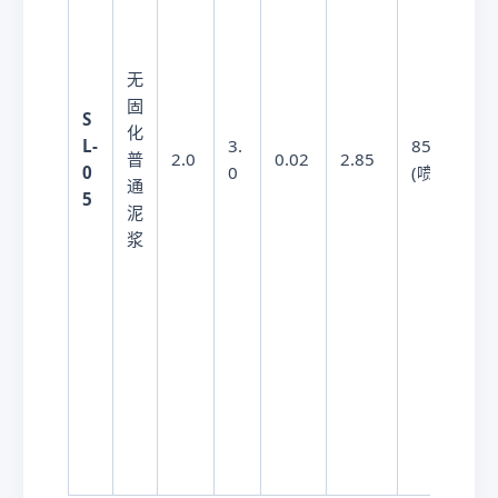
无
固
S
化
L-
3.
85.0
普
2.0
0.02
2.85
0
0
0
(喷涌)
通
5
泥
浆