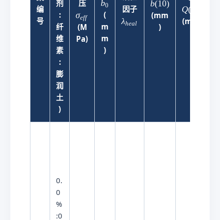
(
σ
b
b
b
(
10
)
剂
压
0
(
\l
Q
(
10
)
编
因子
1
_
_
σ
τ
:
(
(mm
1
e
ff
a
λ
号
(m³/h
0
{
0
h
e
a
l
纤
m
(M
)
(
0
m
)
)
e
维
m
Pa)
)
b
f
素
)
d
f
a
:
}
_
膨
{
润
h
土
e
)
al
}
0.
0
%
:0