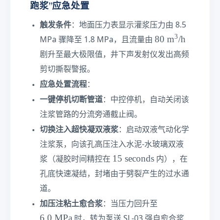
跑浆”应急处置
触发条件
：地面压力表显示灌浆压力由 8.5
3
8
80
m
/h
MPa 骤降至 1.8 MPa，且流量由
0\
剧升至最大极限值，井下声发射仪发出高频
te
剪切撕裂警报。
xt
{
应急处置流程
：
m
一键停机切断管道
：中控停机，自动关闭该
}
注浆管路的分流旁通截止阀。
^
3\
切换注入超快凝双液浆
：启动双液气动化学
te
注浆泵，向该孔高压注入水泥-水玻璃双液
xt
1
15
seconds
浆（凝胶时间精控在
内），在
{/
5
h
孔底快速凝结，封堵由于劈裂产生的过水通
\t
}
道。
e
6.
x
加压注粘土愈合浆
：当压力回升至
0\
t
6.0
MPa
时，转为泵送 SL-03 强自愈合浆