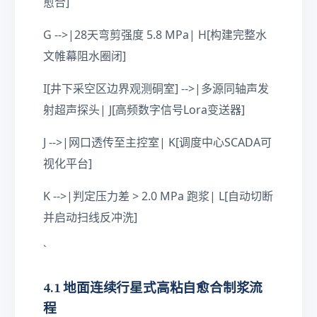
愈合]
G -->|28天弯剪强度 5.8 MPa| H[构建完整水
文帷幕阻水圈闭]
I[井下采空区边界观测硐室] -->|多源同轴声发
射超声探头| J[高频数字信号Lora变送器]
J -->|网口透传至主控室| K[调度中心SCADA可
视化平台]
K -->|判定压力差 > 2.0 MPa 跑浆| L[自动切断
并启动扫线反冲洗]
`
4.1 地面连续行星式高粘自愈合制浆流
程