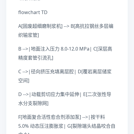
flowchart TD
A[固废超细磨制浆机] --> B[高抗拉钢丝多层编
织输浆管]
B -->|地面注入压力 8.0-12.0 MPa| C[深层高
精度套管引流孔]
C -->|径向挤压充填离层腔| D[覆岩离层储浆
空间]
D -->|动载剪切应力集中延伸| E[二次张性导
水分支裂隙网]
F[地面复合活性愈合剂添加泵] -->|按干料
5.0% 动态压注膨胀浆| G[裂隙端头结晶咬合自