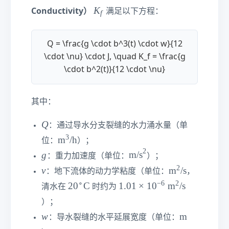
}
es
K
K
Conductivity）
满足以下方程：
1
f
_
0
f
^
Q = \frac{g \cdot b^3(t) \cdot w}{12
6\
\cdot \nu} \cdot J, \quad K_f = \frac{g
te
\cdot b^2(t)}{12 \cdot \nu}
xt
{
M
其中：
P
a}
Q
Q
：通过导水分支裂缝的水力涌水量（单
\c
3
\t
m
/h
位：
）；
d
e
2
ot
g
\t
g
m/s
：重力加速度（单位：
）；
xt
\t
e
2
\
\t
ν
m
/s
：地下流体的动力学粘度（单位：
，
{
e
xt
n
e
∘
−
6
2
2
1.
2
0
C
1.01
×
1
0
m
/s
m
清水在
时约为
xt
{
u
xt
0
0
}
{
m
）；
{
^
1\
^
d
/s
w
\t
w
m
m
：导水裂缝的水平延展宽度（单位：
\c
ti
3\
}
}
e
}