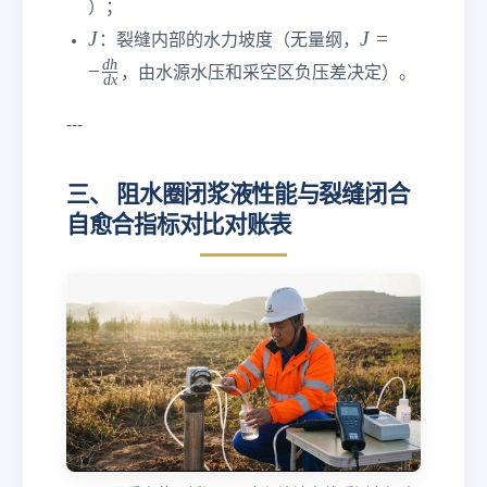
ir
m
te
）；
^
xt
^
c\
es
xt
J
J
J
J
=
2
：裂缝内部的水力坡度（无量纲，
{
2\
te
1
{/
=
d
h
−
m
te
，由水源水压和采空区负压差决定）。
x
0
d
x
h
-
}
xt
t
^
}
\f
{/
---
{
{-
r
s
C
6
a
}
}
}\
c
三、 阻水圈闭浆液性能与裂缝闭合
te
{
自愈合指标对比对账表
xt
d
{
h
m
}
}
{
^
d
2\
x
te
}
xt
{/
s
}