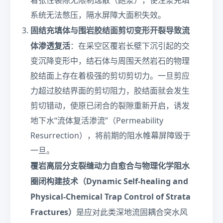
着张性裂隙无限制逸散（跑浆），使注浆充填
ri
0\
g
系统无法憋压，隔水屏障大面积失效。
te
ht
xt
固结充填体与围岩胶结面剪切变形开裂导致流
)
{
体渗透复活
：在采空区覆岩长壁下沉引起的交
M
变沉降变形中，结石体与周围天然岩石的物理
P
a}
胶结面上存在着极强的剪切剪切力。一旦剪应
力超过胶结界面的剪切阻力，胶结面就会发生
剪切错动，使原已闭合的裂隙重新开启，诱发
地下水“流体复活渗流”（Permeability
Resurrection），将前期的阻水帷幕屏障毁于
一旦。
覆岩离层分支裂缝动力自愈合与物理化学阻水
圈闭构建技术（Dynamic Self-healing and
Physical-Chemical Trap Control of Strata
Fractures）
是应对此类深地流固耦合突水风