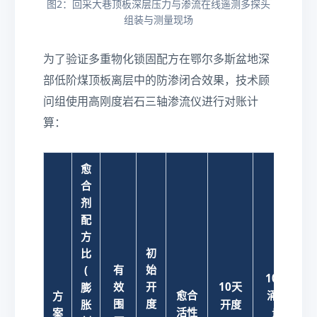
图2：回采大巷顶板深层压力与渗流在线遥测多探头
组装与测量现场
为了验证多重物化锁固配方在鄂尔多斯盆地深
部低阶煤顶板离层中的防渗闭合效果，技术顾
问组使用高刚度岩石三轴渗流仪进行对账计
算：
愈
合
剂
配
方
初
比
有
始
(
10天
效
开
10天
膨
愈合
涌水
方
b
围
度
胀
开度
Q
活性
案
量