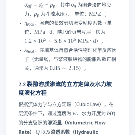
xt
}
5\
_
_
σ
σ
=
σ
−
p
σ
，其中
为围岩法向地应
e
ff
n
p
n
{
te
{
{
_
p
\t
p
MPa
m
xt
力，
为孔隙水压力，单位：
）；
p
e
e
n
_
e
m
{
η
η
f
f
：围岩的长效剪切流变粘度系数（单
roc
k
p
xt
}
m
_
f
f
\t
1.
MPa
⋅
d
位：
，陕北砂页岩互层一般为
{
m
{
}
}
e
2\
5
6
1.2
×
1
0
∼
5.8
×
1
0
MPa
⋅
d
M
）；
}
r
=
xt
ti
P
\l
λ
o
σ
：充填基体自愈合活性物理化学反应因
h
e
a
l
{
m
a}
a
c
_
M
es
子（无量纲，与浆液胶结物的膨胀系数正相
m
k
n
P
1
0.
0.85
∼
2.15
关，通常为
）。
b
}
-
a}
0
8
d
p
\c
^
5\
2.2 裂隙溶质渗流的立方定律及水力坡
a
_
d
5
si
_
度演化方程
p
ot
\si
m
{
\t
m
2.
h
根据流体力学与立方定理（Cubic Law），在
e
5.
1
e
w
b
w
b
(
t
)
层流条件下，通过宽度为
、水力开度为
xt
8\
5
al
(
{
ti
渗流量（Volumetric Flow
的分支裂隙的
}
t
d
m
Q
Q
Rate）
渗透系数（Hydraulic
以及
)