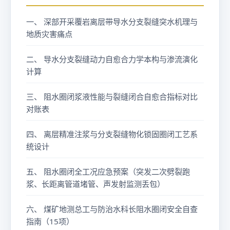
^
t(
3
一、 深部开采覆岩离层带导水分支裂缝突水机理与
-
(t
地质灾害痛点
\l
)
a
\c
二、 导水分支裂缝动力自愈合力学本构与渗流演化
m
d
计算
b
o
d
t
三、 阻水圈闭浆液性能与裂缝闭合自愈合指标对比
a
w
对账表
_
}
{
{
四、 离层精准注浆与分支裂缝物化锁固圈闭工艺系
h
统设计
1
e
2
al
五、 阻水圈闭全工况应急预案（突发二次劈裂跑
\c
}
浆、长距离管道堵管、声发射监测丢包）
d
\c
o
d
六、 煤矿地测总工与防治水科长阻水圈闭安全自查
t
o
指南（15项）
\