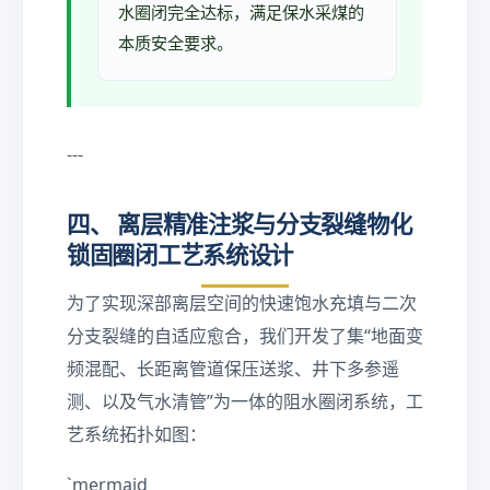
水圈闭完全达标，满足保水采煤的
m
e
本质安全要求。
s
1
0
^
---
{
-
8
四、 离层精准注浆与分支裂缝物化
}\
锁固圈闭工艺系统设计
te
xt
为了实现深部离层空间的快速饱水充填与二次
{
c
分支裂缝的自适应愈合，我们开发了集“地面变
m
频混配、长距离管道保压送浆、井下多参遥
/s
测、以及气水清管”为一体的阻水圈闭系统，工
}
艺系统拓扑如图：
`mermaid