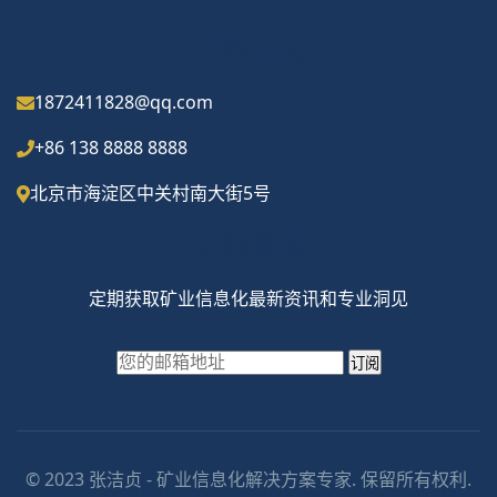
联系方式
1872411828@qq.com
+86 138 8888 8888
北京市海淀区中关村南大街5号
订阅资讯
定期获取矿业信息化最新资讯和专业洞见
订阅
© 2023 张洁贞 - 矿业信息化解决方案专家. 保留所有权利.