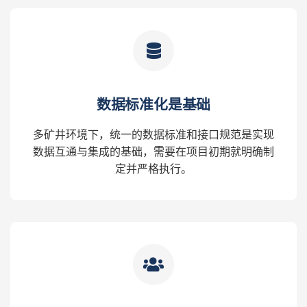
数据标准化是基础
多矿井环境下，统一的数据标准和接口规范是实现
数据互通与集成的基础，需要在项目初期就明确制
定并严格执行。