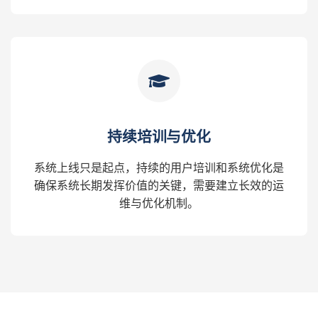
持续培训与优化
系统上线只是起点，持续的用户培训和系统优化是
确保系统长期发挥价值的关键，需要建立长效的运
维与优化机制。