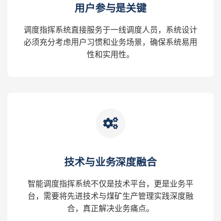
用户参与是关键
调度指挥系统直接服务于一线调度人员，系统设计
必须充分考虑用户习惯和业务场景，确保系统易用
性和实用性。
技术与业务深度融合
智能调度指挥系统不仅是技术平台，更是业务平
台，需要将先进技术与煤矿生产管理实践深度融
合，真正解决业务痛点。