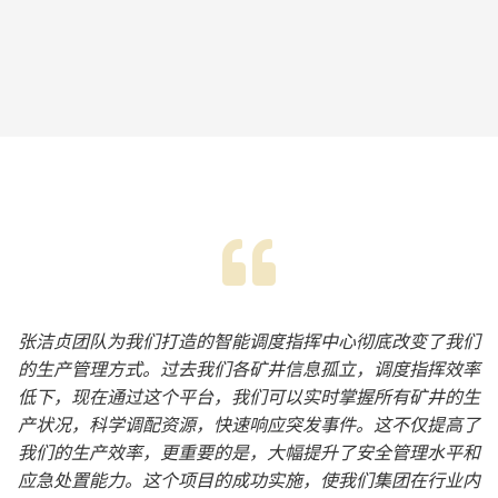
张洁贞团队为我们打造的智能调度指挥中心彻底改变了我们
的生产管理方式。过去我们各矿井信息孤立，调度指挥效率
低下，现在通过这个平台，我们可以实时掌握所有矿井的生
产状况，科学调配资源，快速响应突发事件。这不仅提高了
我们的生产效率，更重要的是，大幅提升了安全管理水平和
应急处置能力。这个项目的成功实施，使我们集团在行业内