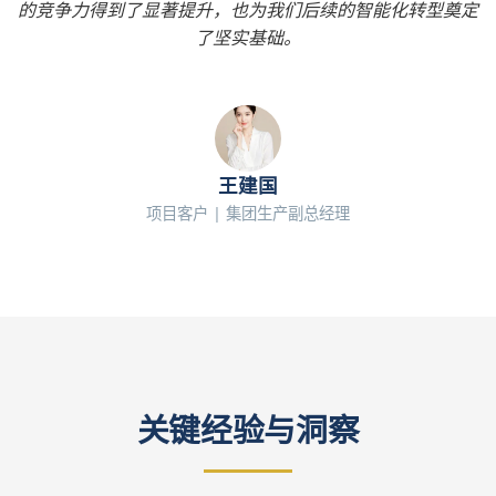
的竞争力得到了显著提升，也为我们后续的智能化转型奠定
了坚实基础。
王建国
项目客户 | 集团生产副总经理
关键经验与洞察