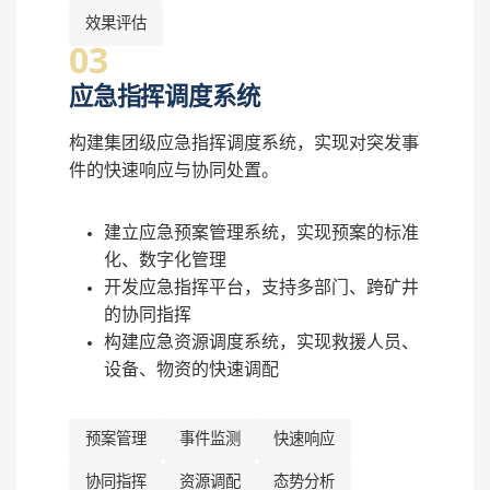
效果评估
03
应急指挥调度系统
构建集团级应急指挥调度系统，实现对突发事
件的快速响应与协同处置。
建立应急预案管理系统，实现预案的标准
化、数字化管理
开发应急指挥平台，支持多部门、跨矿井
的协同指挥
构建应急资源调度系统，实现救援人员、
设备、物资的快速调配
预案管理
事件监测
快速响应
协同指挥
资源调配
态势分析