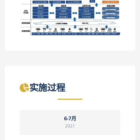
实施过程
6-7月
2021