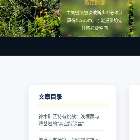
悬顶跨度
主关键层初次破断步距必须计
算得出≥35m，才能提供稳定
注浆托板空间
文章目录
神木矿区特有挑战：浅埋藏与
薄基岩的“高空踩钢丝”