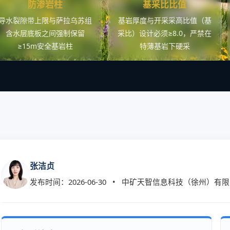
防渗岩柱
基采比比值
导水裂隙带上限与萨拉乌苏组
基岩厚度与开采采高比值（基
含水层底板之间强制保留
采比）设计必须≥8.0，严禁在
≥15m安全基岩柱
特薄基岩下硬采
张洁贞
发布时间：2026-06-30 • 中矿天智信息科技（徐州）