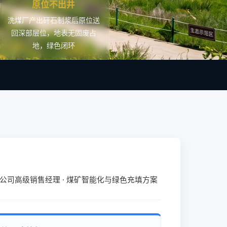
原位不出井
洗煤厂产出矸石制浆后原位送
回深部层位，地表无固废占
地，绿色闭环
有限公司高级销售经理 · 煤矿智能化与绿色充填方案