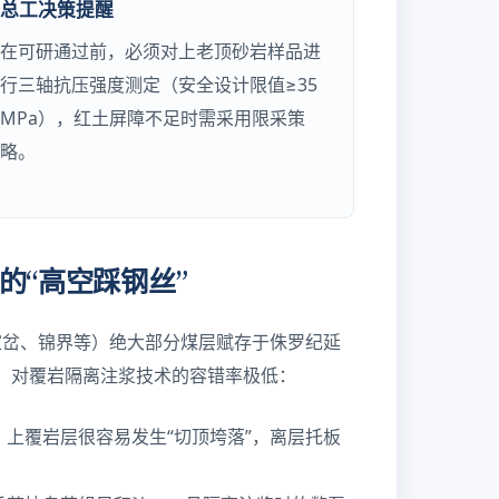
总工决策提醒
在可研通过前，必须对上老顶砂岩样品进
行三轴抗压强度测定（安全设计限值≥35
MPa），红土屏障不足时需采用限采策
略。
的“高空踩钢丝”
家岔、锦界等）绝大部分煤层赋存于侏罗纪延
征，对覆岩隔离注浆技术的容错率极低：
上覆岩层很容易发生“切顶垮落”，离层托板