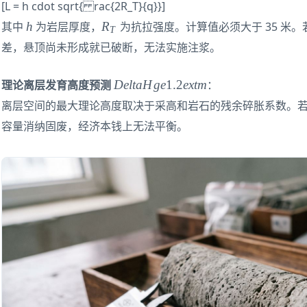
[L = h cdot sqrt{ rac{2R_T}{q}}]
5
h
R
e
h
R
其中
为岩层厚度，
为抗拉强度。计算值必须大于 35 米。
T
_
xt
差，悬顶尚未形成就已破断，无法实施注浆。
T
{
m
D
De
lt
a
H
g
e
1.2
e
x
t
m
理论离层发育高度预测
：
}
el
离层空间的最大理论高度取决于采高和岩石的残余碎胀系数。
ta
容量消纳固废，经济本钱上无法平衡。
H
g
e
1.
2
e
xt
{
m
}