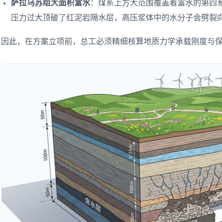
萨拉乌苏组大面积富水
：煤系上方大范围覆盖着富水的第四
压力过大顶破了红泥岩隔水层，高压浆体中的水分子会劈裂
因此，在方案立项前，总工必须精细核算地质力学承载刚度与