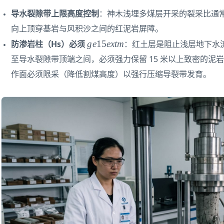
导水裂隙带上限高度控制
：神木浅埋多煤层开采的裂采比通常在
向上顶穿基岩与风积沙之间的红泥岩屏障。
g
g
e
15
e
x
t
m
防渗岩柱（Hs）必须
：红土层是阻止浅层地下水
e
至导水裂隙带顶端之间，必须强力保留 15 米以上致密的泥岩和
1
作面必须限采（降低割煤高度）以强行压缩导裂带发育。
5
e
xt
{
m
}