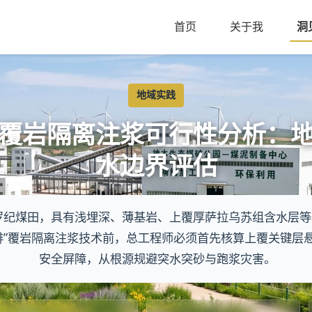
首页
关于我
洞
地域实践
覆岩隔离注浆可行性分析：
水边界评估
罗纪煤田，具有浅埋深、薄基岩、上覆厚萨拉乌苏组含水层等
排”覆岩隔离注浆技术前，总工程师必须首先核算上覆关键层
安全屏障，从根源规避突水突砂与跑浆灾害。