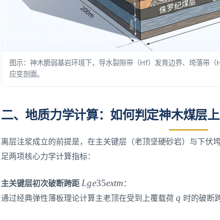
图示：神木脆弱基岩环境下，导水裂隙带（Hf）发育边界、垮落带（
应变剖面。
二、地质力学计算：如何判定神木煤层上
离层注浆成立的前提是，在主关键层（老顶坚硬砂岩）与下伏垮落
足两项核心力学计算指标：
L
Lg
e
35
e
x
t
m
主关键层初次破断跨距
：
g
q
q
通过经典弹性薄板理论计算主老顶在受到上覆载荷
时的破断
e
3