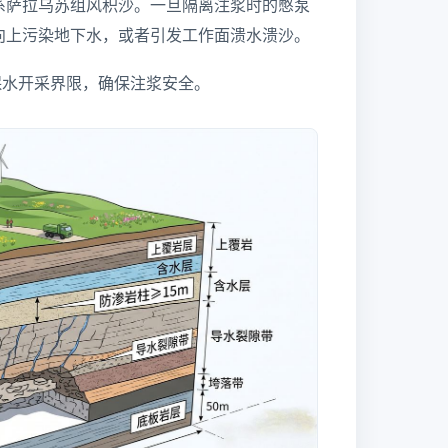
系萨拉乌苏组风积沙。一旦隔离注浆时的憋泵
向上污染地下水，或者引发工作面溃水溃沙。
保水开采界限，确保注浆安全。