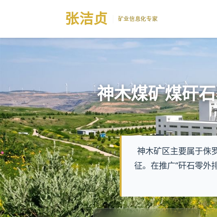
张
洁贞
矿业信息化专家
神木煤矿煤矸石
神木矿区主要属于侏
征。在推广“矸石零外