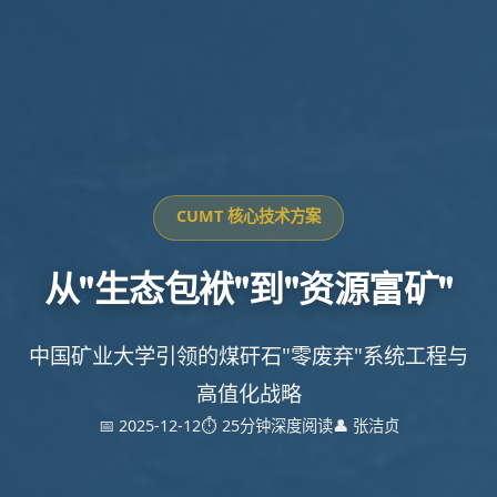
CUMT 核心技术方案
从"生态包袱"到"资源富矿"
中国矿业大学引领的煤矸石"零废弃"系统工程与
高值化战略
📅 2025-12-12
⏱️ 25分钟深度阅读
👤 张洁贞