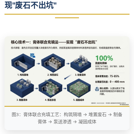
现"废石不出坑"
图3：膏体联合充填工艺：构筑隔墙 → 堆置废石 → 制备
膏体 → 泵送渗透 → 凝固成体