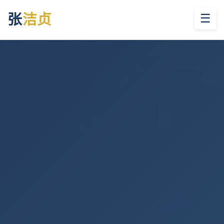
张
洁贞
☰