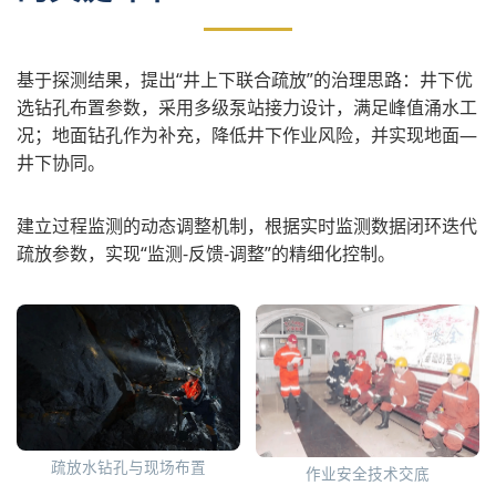
基于探测结果，提出“井上下联合疏放”的治理思路：井下优
选钻孔布置参数，采用多级泵站接力设计，满足峰值涌水工
况；地面钻孔作为补充，降低井下作业风险，并实现地面—
井下协同。
建立过程监测的动态调整机制，根据实时监测数据闭环迭代
疏放参数，实现“监测-反馈-调整”的精细化控制。
疏放水钻孔与现场布置
作业安全技术交底