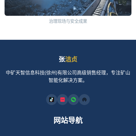
治理现场与安全成果
张
洁贞
中矿天智信息科技(徐州)有限公司高级销售经理，专注矿山
智能化解决方案。
网站导航