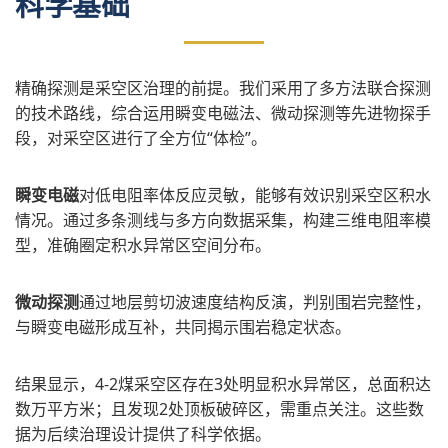
科学基础
精确探测是采空区治理的前提。我们采用了多方法联合探测
的技术路线，综合运用瞬变电磁法、微动探测等先进物探手
段，对采空区进行了全方位“体检”。
瞬变电磁
对低电阻率体反应灵敏，能够有效识别采空区积水
情况。通过多条测线与多方向数据采集，构建三维电阻率模
型，准确圈定积水异常区空间分布。
微动探测
通过地层剪切波速度结构反演，判别围岩完整性，
与瞬变电磁形成互补，共同揭示围岩稳定状态。
结果显示，4-2煤采空区存在3处明显积水异常区，总面积达
数万平方米；且发现2处顶板破碎区，需重点关注。这些数
据为后续治理设计提供了科学依据。