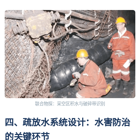
联合物探：采空区积水与破碎带识别
四、疏放水系统设计：水害防治
的关键环节