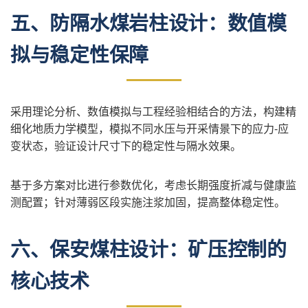
五、防隔水煤岩柱设计：数值模
拟与稳定性保障
采用理论分析、数值模拟与工程经验相结合的方法，构建精
细化地质力学模型，模拟不同水压与开采情景下的应力-应
变状态，验证设计尺寸下的稳定性与隔水效果。
基于多方案对比进行参数优化，考虑长期强度折减与健康监
测配置；针对薄弱区段实施注浆加固，提高整体稳定性。
六、保安煤柱设计：矿压控制的
核心技术